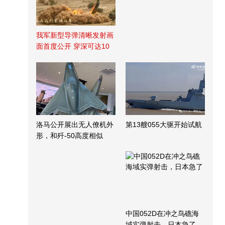
我军新型导弹清晰发射画
面首度公开 穿深可达10
米
洛马公开展出无人僚机外
第13艘055大驱开始试航
形，和歼-50高度相似
中国052D在冲之鸟礁海
域实弹射击，日本急了