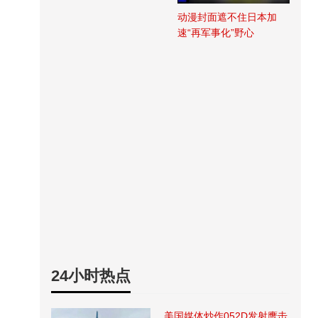
动漫封面遮不住日本加
速“再军事化”野心
24小时热点
美国媒体炒作052D发射鹰击