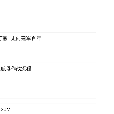
赢” 走向建军百年
反航母作战流程
30M