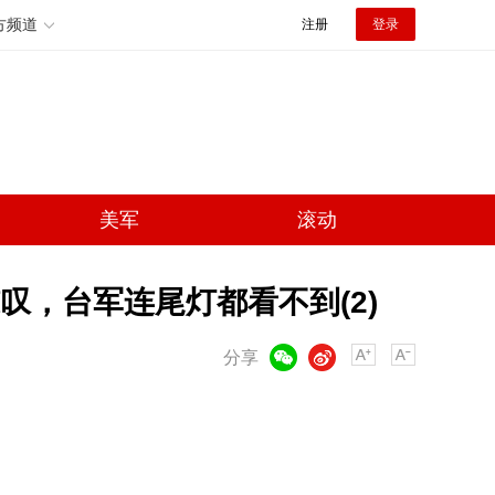
方频道
注册
登录
美军
滚动
，台军连尾灯都看不到(2)
微信
微博
分享