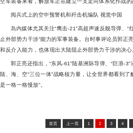
空军装备来看，解放军正在建立一支走向体系化作战的
阅兵式上的空中预警机和歼击机编队 视觉中国
岛内媒体尤其关注“鹰击-21”高超声速反舰导弹、“
止外部势力干涉”能力的军事装备。台时事评论员郭正
和反介入能力，也体现出大陆阻止外部势力干涉的决心
郭正亮还指出，“东风-61”陆基洲际导弹、“巨浪-3
陆、海、空“三位一体”战略核力量，让全世界都看到了
是一格一格慢放”。
首页
上一页
1
2
3
4