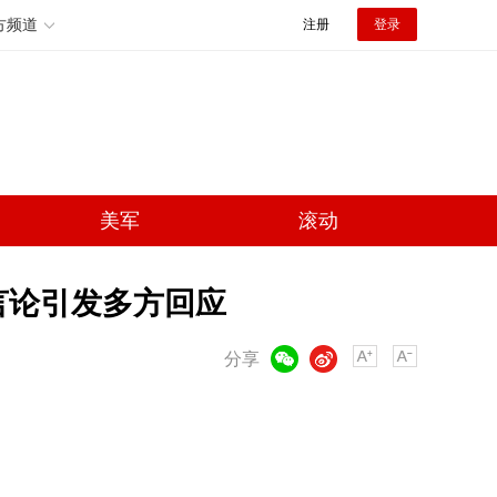
方频道
注册
登录
美军
滚动
言论引发多方回应
微信
微博
分享