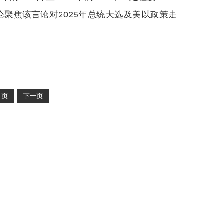
论聚焦该言论对2025年总统大选及美以政策走
2
页
下一页