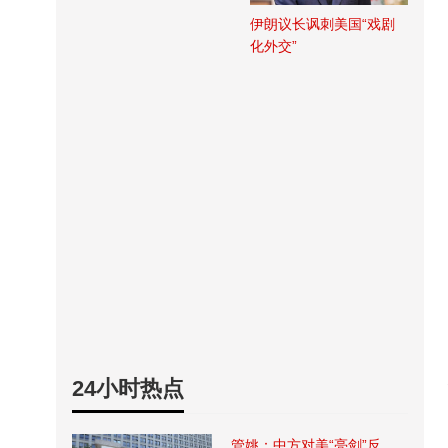
伊朗议长讽刺美国“戏剧
化外交”
24小时热点
管姚：中方对美“亮剑”反