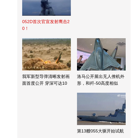
052D首次官宣发射鹰击2
0！
我军新型导弹清晰发射画
洛马公开展出无人僚机外
面首度公开 穿深可达10
形，和歼-50高度相似
米
第13艘055大驱开始试航