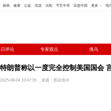
插画
健康
公益
优选
法制
守艺中华
应急中国
更多
地
每日评论
专家观点
俄乌
特朗普称以一度完全控制美国国会 
2025-09-04 10:47:35
来源：
墨染情诗