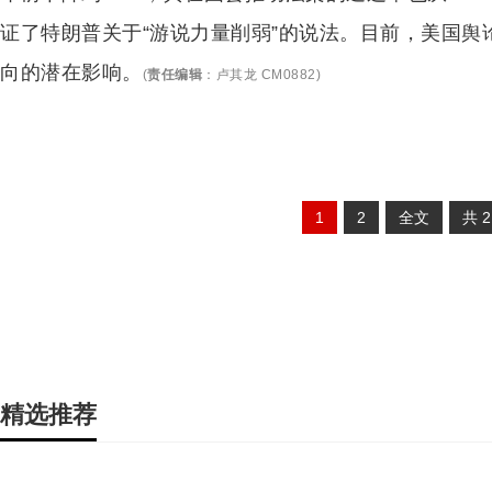
证了特朗普关于“游说力量削弱”的说法。目前，美国舆
向的潜在影响。
(
责任编辑
：
卢其龙 CM0882
)
1
2
全文
共
精选推荐