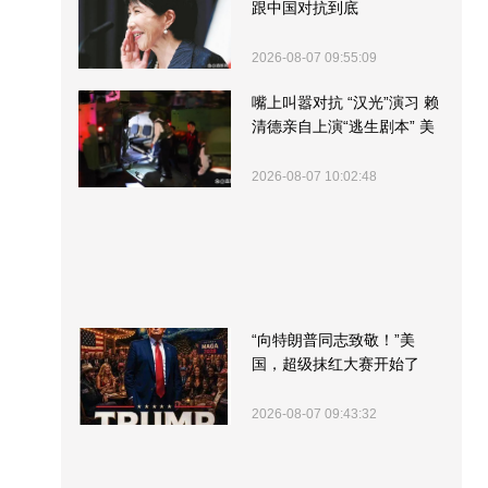
跟中国对抗到底
2026-08-07 09:55:09
嘴上叫嚣对抗 “汉光”演习 赖
清德亲自上演“逃生剧本” 美
军方围观“服务”
2026-08-07 10:02:48
“向特朗普同志致敬！”美
国，超级抹红大赛开始了
2026-08-07 09:43:32