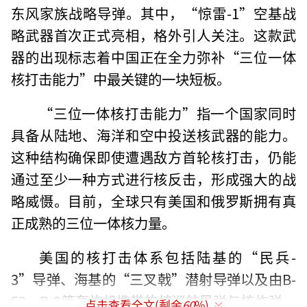
东风家族战略导弹。其中，“惊雷-1”空基战
略武器首次正式亮相，格外引人关注。这款武
器的出现标志着中国正在全力弥补“三位一体
核打击能力”中最关键的一块短板。
“三位一体核打击能力”指一个国家同时
具备从陆地、海洋和空中投送核武器的能力。
这种结构确保即使遭遇敌方首轮核打击，仍能
通过至少一种方式进行核反击，形成强大的战
略威慑。目前，全球只有美国和俄罗斯拥有真
正成熟的三位一体核力量。
美国的核打击体系包括陆基的“民兵-
3”导弹、海基的“三叉戟”潜射导弹以及由B-
52、B-2等轰炸机携带的核巡航导弹与核炸弹。
点击查看全文(剩余
60
%)