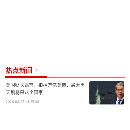
要。它是一款可由轰-6N轰炸机挂载的空基战略
武器，据推测射程极远，能够与全域传感器组
网，并可携带核弹头。其列装意味着即便在新
型隐身轰炸机服役之前，中国空军也首次获得
了覆盖更远距离、构成可靠空基核威慑的能
力。
军迷圈有一句话：“不怕轰-6挂得多，就
热点新闻
怕轰-6挂一颗。”这里的“一颗”指的就是
美国财长逼宫，扣押万亿美债，最大黑
像“惊雷-1”这样的远程战略导弹。再加上轰-
天鹅将是这个国家
6N具备空中加油能力，作战半径进一步延
2026-08-07 14:25:38
伸。“轰-6N + 惊雷-1”的组合将显著提升中国
空军的战略打击范围，有效弥补现阶段空基核
力量的不足，使中国的“三位一体”核威慑体