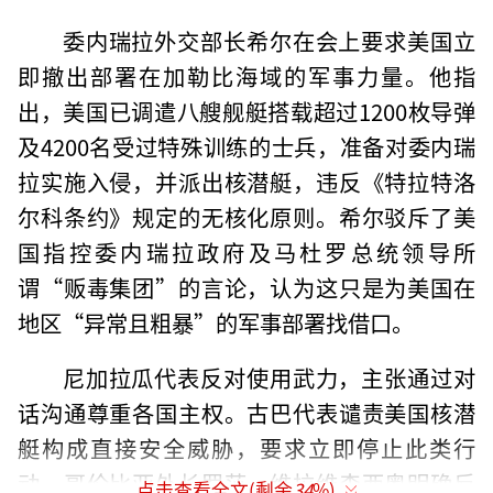
委内瑞拉外交部长希尔在会上要求美国立
即撤出部署在加勒比海域的军事力量。他指
出，美国已调遣八艘舰艇搭载超过1200枚导弹
及4200名受过特殊训练的士兵，准备对委内瑞
拉实施入侵，并派出核潜艇，违反《特拉特洛
尔科条约》规定的无核化原则。希尔驳斥了美
国指控委内瑞拉政府及马杜罗总统领导所
谓“贩毒集团”的言论，认为这只是为美国在
地区“异常且粗暴”的军事部署找借口。
尼加拉瓜代表反对使用武力，主张通过对
话沟通尊重各国主权。古巴代表谴责美国核潜
艇构成直接安全威胁，要求立即停止此类行
动。哥伦比亚外长罗莎·维拉维森西奥明确反
点击查看全文(剩余
34
%)