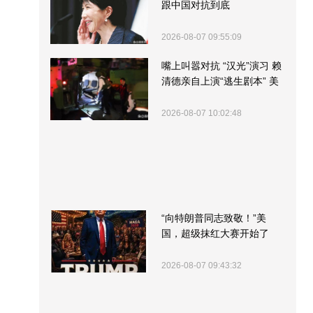
跟中国对抗到底
2026-08-07 09:55:09
嘴上叫嚣对抗 “汉光”演习 赖
清德亲自上演“逃生剧本” 美
军方围观“服务”
2026-08-07 10:02:48
“向特朗普同志致敬！”美
国，超级抹红大赛开始了
2026-08-07 09:43:32