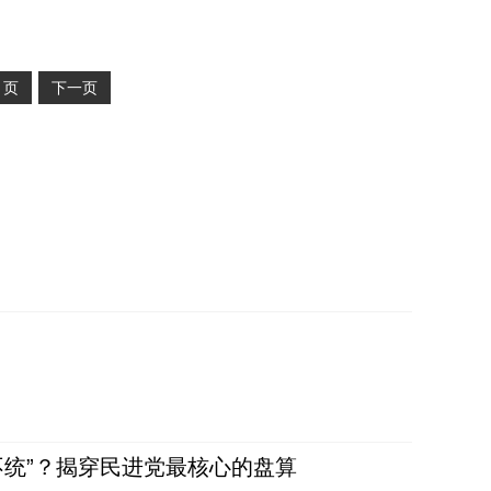
2
页
下一页
不统”？揭穿民进党最核心的盘算