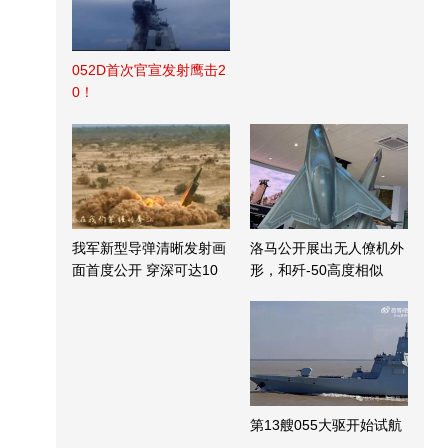
052D首次官宣发射鹰击2
0！
我军新型导弹清晰发射画
洛马公开展出无人僚机外
面首度公开 穿深可达10
形，和歼-50高度相似
米
第13艘055大驱开始试航