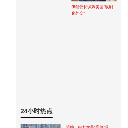
伊朗议长讽刺美国“戏剧
化外交”
24小时热点
管姚：中方对美“亮剑”反