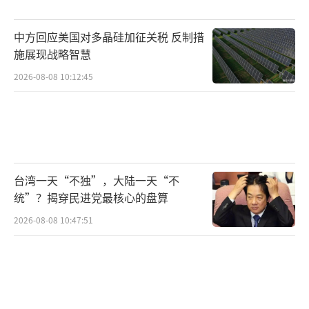
有了这些ERAM导弹的帮助，乌克兰可能会
中方回应美国对多晶硅加征关税 反制措
对战争局势产生深远影响，尤其是对俄罗斯边
施展现战略智慧
境区域。大量ERAM导弹投入使用后，乌克兰能
2026-08-08 10:12:45
够威胁到整个乌东四州及俄罗斯西部大部分地
区。
自战争爆发以来，乌克兰依赖远程无人机
进行攻击，效果有限。随着美国提供更多远程
台湾一天“不独”，大陆一天“不
导弹，乌克兰可能直接对俄罗斯本土发动导弹
统”？揭穿民进党最核心的盘算
袭击，提高战争规模和强度。
2026-08-08 10:47:51
如今，俄乌战争似乎无法停息，战斗只会
越来越激烈。朝鲜派兵增援俄罗斯，加速俄罗
斯的进攻进程，而美国对乌克兰的军事支持可