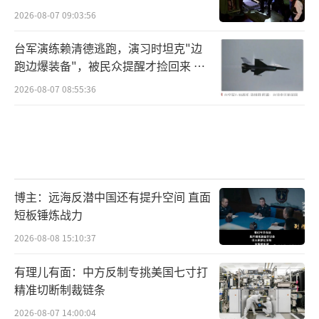
2026-08-07 09:03:56
台军演练赖清德逃跑，演习时坦克"边
跑边爆装备"，被民众提醒才捡回来 演
习状况频出引发关注
2026-08-07 08:55:36
博主：远海反潜中国还有提升空间 直面
短板锤炼战力
2026-08-08 15:10:37
有理儿有面：中方反制专挑美国七寸打
精准切断制裁链条
2026-08-07 14:00:04