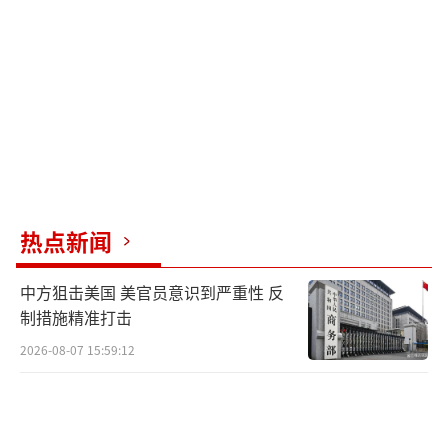
助，美国负责生产并交付这些导弹。这批导弹
预计六周内开始交付，远快于正常军售交付时
间。
ERAM导弹是性价比较高的空对地弹药，采
用大量商用电子元件并通过大规模生产降低成
本。尽管如此，对乌克兰来说，这些导弹单价
仍高达近25万美元。这笔资金由欧盟出资，交
热点新闻
付给乌克兰用于对抗俄罗斯。这种新型军援模
式中，美国负责制造，欧洲负责出资，乌克兰
中方狙击美国 美官员意识到严重性 反
使用，美国从中获利，欧洲获得名声，乌克兰
制措施精准打击
得到急需的武器。如果俄罗斯当初对乌克兰采
2026-08-07 15:59:12
取更果断措施，局面可能大不相同，但俄罗斯
的“仁慈”使得局势拖延至今，付出的代价越
来越大。