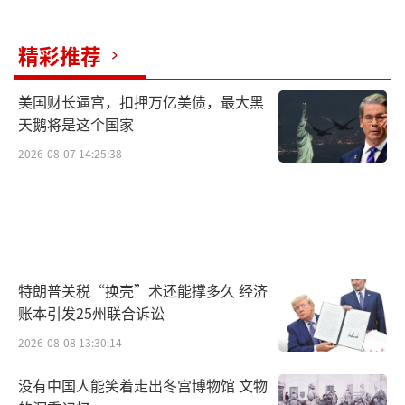
能导致俄罗斯损失加重。这场战争已演变成一
场经典的“代理人战争”，美国和俄罗斯通过
精彩推荐
俄乌冲突进行间接较量。表面上，美国通过不
出兵的方式消耗俄罗斯力量，间接伤害欧洲。
美国财长逼宫，扣押万亿美债，最大黑
天鹅将是这个国家
但从战略角度看，美国面临巨大挑战：俄罗斯
2026-08-07 14:25:38
在战场上保持优势，乌克兰翻盘几乎不可能，
俄乌战争最终结束将标志着美国霸权逐渐崩
溃。
（责任编辑：卢其龙 CM0882）
特朗普关税“换壳”术还能撑多久 经济
账本引发25州联合诉讼
2026-08-08 13:30:14
没有中国人能笑着走出冬宫博物馆 文物