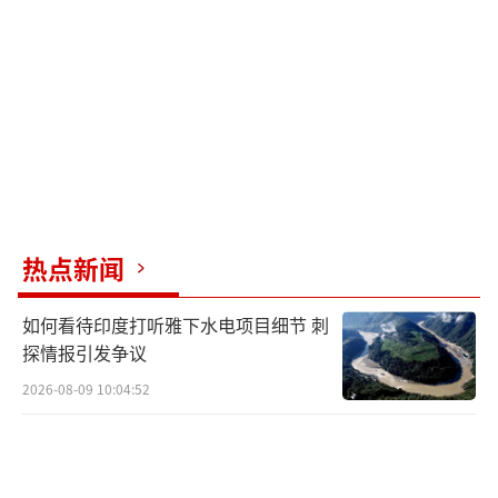
务，曾担任过泰国总检察长和司法部长，拥有
丰富的政府及法律工作经验。
在2023年，赛塔、佩通坦和猜格森被为泰
党推举为总理候选人，如今赛塔和佩通坦都先
后被罢免，猜格森成了唯一“幸存者”，也被
认为是为泰党应对当前挑战的最好选择。猜格
森虽然从政经验丰富，但在政坛并不十分耀
热点新闻
眼，尤其是在竞选期间中风以致行走困难，之
后一直保持低调。不过近来他表示自己的健康
如何看待印度打听雅下水电项目细节 刺
状况已显著改善，准备随时出战。
探情报引发争议
2026-08-09 10:04:52
亲军方的自豪泰党党首阿努廷也有意挑战
总理大位。自豪泰党原在执政联盟中，在佩通
坦“电话门”事件后退出了执政联盟，目前他