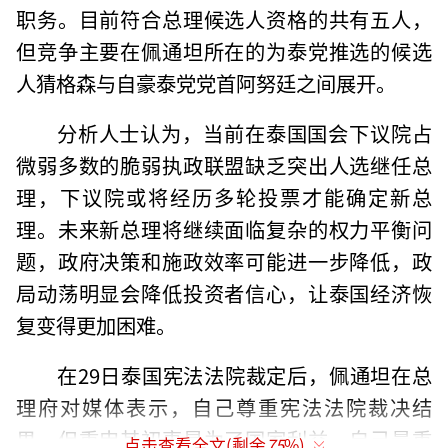
职务。目前符合总理候选人资格的共有五人，
但竞争主要在佩通坦所在的为泰党推选的候选
人猜格森与自豪泰党党首阿努廷之间展开。
分析人士认为，当前在泰国国会下议院占
微弱多数的脆弱执政联盟缺乏突出人选继任总
理，下议院或将经历多轮投票才能确定新总
理。未来新总理将继续面临复杂的权力平衡问
题，政府决策和施政效率可能进一步降低，政
局动荡明显会降低投资者信心，让泰国经济恢
复变得更加困难。
在29日泰国宪法法院裁定后，佩通坦在总
理府对媒体表示，自己尊重宪法法院裁决结
果，但重申其初衷是为了国家利益，自己最重
点击查看全文(剩余
75
%)