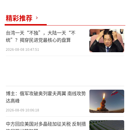
坦以及盟友沙马和赛塔虽能够先后当选总理，
但最终都遭到被视为代表王室和军方等保守势
精彩推荐
力的宪法法院罢黜。随着佩通坦被解除总理职
务，他信家族暂时也没有其他有能力的人来竞
台湾一天“不独”，大陆一天“不
统”？揭穿民进党最核心的盘算
争总理职位，所以此次他信的盟友猜格森能否
2026-08-08 10:47:51
当选总理，被认为是观察他信家族影响力的重
要指标。
2001年以来，泰国几乎每位通过选举产生
的首相都无法完成任期，不是被军方政变推
翻，就是被司法机关剥夺职务。泰国商会主席
博主：俄军攻破奥列霍夫两翼 南线攻势
达高峰
阿拉瓦塔纳南警告，政局持续动荡将打击投资
2026-08-09 10:06:18
者的信心，也可能影响旅游业，对经济产生骨
牌效应。他表示泰国需尽快选出新总理，建立
中方回应美国对多晶硅加征关税 反制措