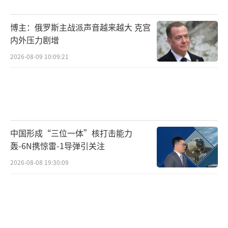
正在与议会中其他在野政党商议，争取获得更
多议员支持获得组阁权。
博主：俄罗斯主战派声音越来越大 克宫
内外压力剧增
这次泰国总理人选竞争还牵涉到他信家族
2026-08-09 10:09:21
政治“神话”能否续写的问题。自2001年他信
当选泰国总理后，即便遭遇政变和流亡，他的
政治影响力依然长存。他信家族奉行“草根政
策”，扭转泰国政坛长期以来“重城市、轻农
村”的方针，推行一系列提高生活水平的举
中国形成“三位一体”核打击能力
措，缓解了农村的贫困，使他受到农村和城市
轰-6N携惊雷-1导弹引关注
中低收入选民的拥护。
2026-08-08 19:30:09
他信家族推行的政策侵蚀了城市精英、保
守派以及军方的基本盘，所以在遭遇政变被迫
下台后，他的妹夫英拉、妹夫颂猜、女儿佩通