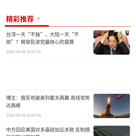
牲，奠定了现代俄中关系的基础。
精彩推荐
俄罗斯总统新闻秘书佩斯科夫表示，普京
即将对中国进行的访问史无前例，俄中最高层
台湾一天“不独”，大陆一天“不
往来极为重要。中国外交部部长助理洪磊也表
统”？揭穿民进党最核心的盘算
示，普京来华出席纪念活动进一步彰显了中俄
2026-08-08 10:47:51
新时代全面战略协作伙伴关系的高水平。面对
变乱交织的国际形势，中俄将继续致力于维护
联合国权威和国际公平正义，在多边平台框架
内加强协作。
（责任编辑：张蕾 TT0001）
博主：俄军攻破奥列霍夫两翼 南线攻势
达高峰
2026-08-09 10:06:18
中方回应美国对多晶硅加征关税 反制措