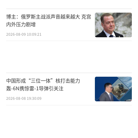
将即将在北京举行的峰会视为发展双边关系的
博主：俄罗斯主战派声音越来越大 克宫
关键事件。她强调，两国在二战中站在历史的
内外压力剧增
正确一边，共同捍卫独立和主权，抵制反人类
2026-08-09 10:09:21
意识形态。普京访华将成为俄中关系的大事，
具有广泛的国际反响。
普京在接受新华社采访时表示，俄罗斯与
中国在金砖国家框架内积极合作，共同反对世
中国形成“三位一体”核打击能力
界贸易中的歧视性制裁。他强调，俄中结
轰-6N携惊雷-1导弹引关注
成“统一战线”，反对阻碍金砖国家成员国和
2026-08-08 19:30:09
社会经济发展的制裁。普京还表示，俄罗斯永
远不会忘记中国的英勇抵抗，这成为阻止日本
在1941-1942年进攻苏联的决定性因素之一。两
国人民在抗击侵略者的斗争中付出了巨大牺