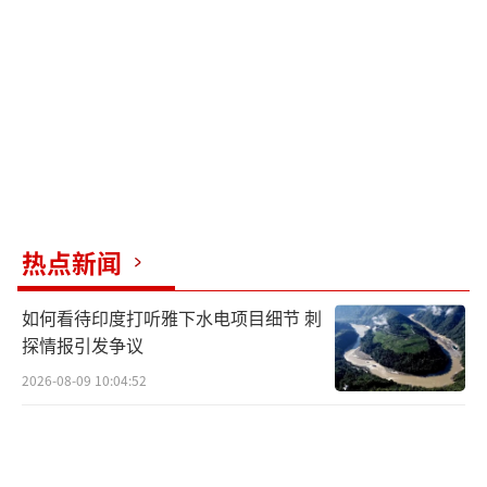
朗普会晤的结果及其他形式的接触情况。此
外，他们还将讨论中东地区的重要问题、即将
在南非举行的二十国集团峰会及在韩国举行的
亚太经合组织峰会。
乌沙科夫指出，中国是俄罗斯第一大贸易
伙伴，两国贸易额持续增长，金融合作不断扩
大。能源是双边务实合作的重点领域之一，俄
热点新闻
罗斯是中国的主要能源供应国。两国在汽车、
如何看待印度打听雅下水电项目细节 刺
船舶、飞机、高科技与航天等领域合作不断深
探情报引发争议
化。例如，中国汽车正在俄罗斯实现本地化生
2026-08-09 10:04:52
产，两国在国际月球科学站建设方面建立了密
切合作关系。
俄罗斯外交部发言人扎哈罗娃表示，俄中