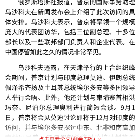
俄罗斯塔斯社报道，普京的国际事务助理
乌沙科夫在新闻发布会上介绍了此次访问的具
体安排。乌沙科夫表示，普京将率领一个规模
庞大的代表团访华，包括三位副总理、十多位
部长以及一些联邦部门负责人和企业代表。在
中国停留如此之久的情况非常罕见。
乌沙科夫透露，在天津举行的上合组织峰
会期间，普京计划与印度总理莫迪、伊朗总统
佩泽希齐扬及土耳其总统埃尔多安等多国领导
人举行会晤。此外，他还计划与柬埔寨首相洪
玛奈、尼泊尔总理奥利进行简短会谈。9月1
日，普京将会见莫迪讨论即将于12月对印度的
访问，并与埃尔多安探讨中东、北非和南高加
索地区局势，还与伊朗总统讨论核计划等议
点击查看全文(剩余
73
%)