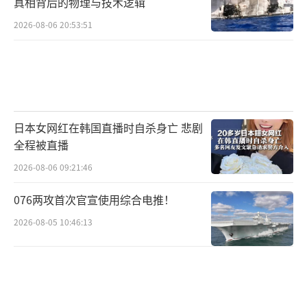
真相背后的物理与技术逻辑
俄罗斯、欧洲、日本等国也在研发定向能
2026-08-06 20:53:51
武器，但从研发进展和实战部署看，与中国和
美国还有一定差距。目前主要的竞争在中美之
间展开。随着人工智能和自主平台的普及，定
向能武器的价值更加凸显。这些自主系统所依
日本女网红在韩国直播时自杀身亡 悲剧
赖的传感器和电子设备极易受到定向能武器的
全程被直播
干扰和破坏。定向能武器明显扩大了由传
2026-08-06 09:21:46
统“电子战”系统产生的影响范围，能够创造
强烈的电磁环境来干扰、破坏或摧毁战斗中的
076两攻首次官宣使用综合电推！
目标。
2026-08-05 10:46:13
在未来战场上，定向能武器将与无人机、
电子战系统协同作战，形成完整的无人与反无
人作战体系。中国已将定向能武器作为未来战