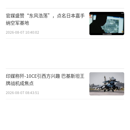
空反无人机系统能快速烧毁无人机电路系统。
在微波武器方面，中国兵器集团展示了飓风200
官媒盛赞“东风浩荡”，点名日本嘉手
0和飓风3000高功率微波武器系统，可一次性摧
纳空军基地
毁多架无人机。航天科工的FK4000车载高功率
2026-08-07 10:40:02
微波武器则能实现单点精确打击和区域面杀
伤。据报道，中国还在研发被称为“龙吟7”的
粒子束武器，已进入实战化试验阶段，有望成
为首个实现粒子束武器实战化部署的国家。
印媒称歼-10CE引西方兴趣 巴基斯坦王
定向能武器成为九三阅兵焦点，反映了新
牌战机成焦点
域新质力量在现代战争中的重要性提升。所有
2026-08-07 08:43:51
受阅武器装备都是国产现役主战装备，是继201
9年国庆大阅兵后我军新一代武器装备的集中亮
相。阅兵中展示的定向能武器按作战模块进行
编组，展示我军体系作战能力，彰显了军事力