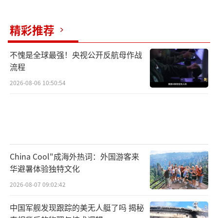
量结构更趋完善、新域新质力量比重上升的特
精彩推荐
点。
定向能武器特别是应对无人机威胁的有效
不愧是全球最强！央视公开反航母作战
流程
手段。面对战场上越来越普遍的无人机蜂群攻
2026-08-06 10:50:54
击，传统防空手段成本高、效果有限，而定向
能武器提供了经济高效的解决方案。美国在定
向能武器领域投入巨大，每年投资超过10亿美
元。美国海军已部署了150千瓦级激光武器系统
和60千瓦级的“集成光学炫目与监视高能激光
China Cool"成海外热词：外国游客来
器”。但美国定向能武器发展面临诸多挑战，
华避暑体验独特文化
如激光武器存在功率不足、散热困难、受天气
2026-08-07 09:02:42
环境影响大等问题；微波和粒子束武器则面临
中国军舰发现跟踪的美无人艇了吗 揭秘
着能量转换效率、束流控制等技术难题。