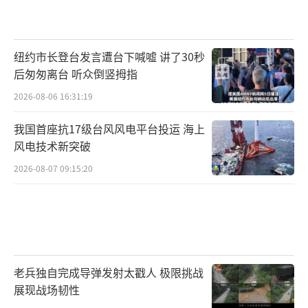
纽约市长登台发言遭台下喊嘘 讲了30秒
后匆匆离台 听众倒竖拇指
2026-08-06 16:31:19
我国首座抗17级台风风电平台投运 海上
风电技术新突破
2026-08-07 09:15:20
老兵独自完成导弹发射太戳人 极限挑战
展现战场韧性