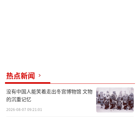
元器件失效或损坏。2019年，美国雷神公司研
发的定向能武器系统在空军测试中成功击落了
数架无人机，展示了微波武器的实战价值。
粒子束武器用高能强流加速器将粒子源产
生的电子、质子和离子加速到接近光速，并用
磁场聚集成密集束流射向目标。这类武器可分
为在大气中使用的带电粒子束武器和在外层空
热点新闻
间使用的中性粒子束武器。前者可实
施“硬”杀伤或“软”杀伤，后者主要用于拦
没有中国人能笑着走出冬宫博物馆 文物
截助推段导弹。
的沉重记忆
2026-08-07 09:21:01
中国在定向能武器领域取得了显著进展。2
025年7月，中国兵器工业集团在内蒙古某试验
场公开展示了OW5激光武器系统，这种车载低