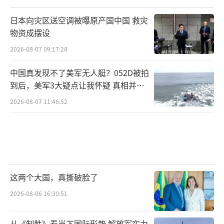
争的核心装备之一。九三阅兵仅是开端，随着
日本向灾区送空调被曝原产国中国 救灾
中国宣布定向能武器已成为“国产现役主战装
物资成摆设
备”，这些曾经的神秘武器系统正快速从实验
2026-08-07 09:17:28
室走向战场。下一代定向能武器已经在研发
中国真发现不了美军无人艇？052D被拍
中，更紧凑的能量存储、更高效的能源转换、
到后，美军3大疑点让我怀疑 真相并非
更智能的瞄准系统。它们将与人工智能指挥系
如此
2026-08-07 11:46:52
统深度融合，构成未来战争的新型防御体系。
可以肯定的是，九三阅兵展示的定向能武器只
是中国已经列装技术的冰山一角，真正的前沿
技术可能还要等待下一次阅兵才能揭晓。
（责任
编辑：张蕾 TT0001）
这两个大国，真撕破脸了
2026-08-06 16:30:51
从《制胜》看当下国际形势 解放军实力