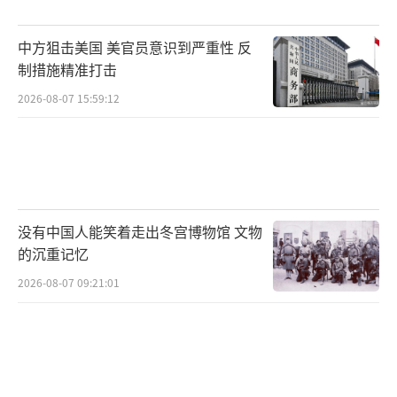
胜利。多位外籍抗战老兵和国外友好人士都表
示，这是宣示和平发展的决心。俄罗斯军事科
中方狙击美国 美官员意识到严重性 反
学院院长加列耶夫指出：“中国一直爱好和
制措施精准打击
平，坚持走和平发展道路”。
2026-08-07 15:59:12
特朗普的阅兵计划被批评人士指责为“将
纪念活动工具化”。退役海军陆战队员珍妮莎
·戈德贝克直言：“陆军应该被庆祝，但这感
觉更像是对一个人的庆祝”。
没有中国人能笑着走出冬宫博物馆 文物
的沉重记忆
五角大楼前发言人约翰·柯比曾说
2026-08-07 09:21:01
过：“美国不需要在宾夕法尼亚大街搞阅兵展
示我们的军事实力，我们几乎每天都在世界各
个角落展示着自己的实力”。但特朗普显然不
这么认为。