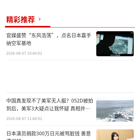
美国上一次成功的阅兵还要追溯到1991年6
精彩推荐
月。当时老布什为庆祝第一次海湾战争胜利，
在华盛顿举行了盛大阅兵。如今三十多年过
官媒盛赞“东风浩荡”，点名日本嘉手
去，美国军队连续两年未能完成征兵目标，202
纳空军基地
2年和2023年都只达到75%的招募计划。
2026-08-07 10:40:02
当中国阅兵展示的是捍卫和平的决心与能
力时，特朗普可能更多考虑如何用盛大的场面
找回面子。正如网友所说：实力不是演出来
的，威风也不是摆出来的。
（责任编辑：张蕾 TT000
中国真发现不了美军无人艇？052D被拍
到后，美军3大疑点让我怀疑 真相并非
1）
如此
2026-08-07 11:46:52
日本演员捐款300万日元被骂脏钱 善意