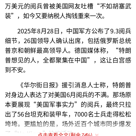
万美元的阅兵曾被美国网友吐槽“不如胡塞武
装”，如今又要纳税人掏钱重来一次。
2025年8月28日，中国军方公布了9.3阅兵
细节，26国领导人确认出席，包括俄罗斯总统
普京和朝鲜最高领导人。德国媒体称，“特朗
普想见的人，全都聚集在中国”，这让白宫感
到不安。
《华尔街日报》援引消息人士称，特朗普
对身边人表达了对美国6月阅兵的不满。那场原
本要展现“美国军事实力”的阅兵，最终只拉
出了56台坦克和装甲车，7000名士兵走得松松
垮垮。更尴尬的是，场外近百个城市同步爆发
了“No Kings”抗议活动。
点击查看全文(剩余
74
%)