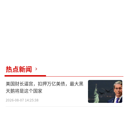
相形见绌。让特朗普窝火的是，中国阅兵吸引
了26国领导人，其中朝鲜领导人的出席尤其让
他耿耿于怀，毕竟他刚刚还在念叨希望与朝方
会晤。
现在，特朗普把宝押在了海军身上。根据
最新要求，美国海军要在今年秋季举办海上阅
兵，出动大批舰艇撑场面。但现实难题摆在眼
热点新闻
前：三艘航母都在海外部署，根本来不及调回
本土。时间紧迫，中国为9.3阅兵筹备了数月，
美国财长逼宫，扣押万亿美债，最大黑
而美军最多只剩两个月准备时间。没有航母编
天鹅将是这个国家
队的海军阅兵会成什么样？美国网友已经开始
2026-08-07 14:25:38
提前吐槽：“别又办成烧钱的嘉年华”。
值得注意的是，中国阅兵是为了纪念抗战