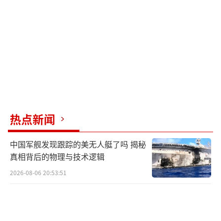
豪泰党党首阿努廷、前总理巴育，以及分别隶
属泰国人团结建国党和民主党的披拉攀·沙里
拉他威帕甲和朱林·拉沙那威西。分析人士认
为，当前在国会下议院占微弱多数的脆弱执政
联盟缺乏突出人选继任总理，下议院或将经历
多轮投票才能确定新总理。
泰国国内关于在当前形势下能否解散下议
热点新闻
院、重新举行下议院选举的讨论延续多日。如
果普坦最终选择解散下议院，法律规定必须在4
中国军舰发现跟踪的美无人艇了吗 揭秘
5天至60天内重新举行选举。但在此之前，预计
真相背后的物理与技术逻辑
会有政治人物和请愿者向宪法法院提请裁决此
2026-08-06 20:53:51
举是否合法，泰国政局或将进一步陷入“司法
政治”循环。如果触发下议院提前选举，泰国
政局将面临重新“洗牌”，存在再次爆发街头