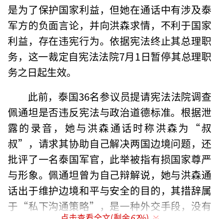
是为了保护国家利益，但她在通话中有涉及泰
军方的负面言论，并向洪森求情，不利于国家
利益，存在违宪行为。依据宪法终止其总理职
务，这一裁定自宪法法院7月1日暂停其总理职
务之日起生效。
此前，泰国36名参议员提请宪法法院调查
佩通坦是否违反宪法与政治道德标准。根据泄
露的录音，她与洪森通话时称洪森为“叔
叔”，请求其协助自己解决两国边境问题，还
批评了一名泰国军官，此举被指有损国家尊严
与形象。佩通坦曾为自己辩解说，她与洪森通
话出于维护边境和平与安全的目的，其措辞属
于“私下沟通策略”，是一种外交手段，没有
点击查看全文(剩余
62
%)