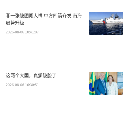
抗议、政治对立等情况的可能。无论何种结
菲一张破图闯大祸 中方四箭齐发 南海
果，短期内泰国都将面临政治不确定性加剧、
局势升级
经济复苏受阻的风险。
（责任编辑：张蕾 TT0001）
2026-08-06 10:41:07
这两个大国，真撕破脸了
2026-08-06 16:30:51