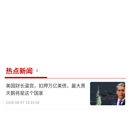
止欧盟一家，英国文化协会在基辅的办公室也
遭到严重破坏，甚至有消息称英国大使馆被
毁。此外，阿塞拜疆大使馆也未能幸免。这一
连串的“巧合”让所谓的“误炸”听起来像个
笑话。
乌克兰外交部长立刻指控俄罗斯故意袭击
外交设施，公然违反《维也纳公约》。美国特
热点新闻
使基洛格斯也直言不讳，说从现场看，俄军的
目标根本就不是军队和武器。这彻底打乱了西
美国财长逼宫，扣押万亿美债，最大黑
方的节奏，把他们从援助者和斡旋者的角色推
天鹅将是这个国家
到了冲突的前台。欧盟委员会主席冯德莱恩回
2026-08-07 14:25:38
应极为强硬，称袭击欧盟驻外机构是不可饶恕
的“红线”事件。