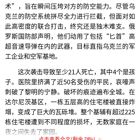
术”，旨在瞬间压垮对方的防空能力。尽管乌
克兰的防空系统拼尽全力进行拦截，但面对如
此高密度的联合打击，终究还是独木难支。俄
罗斯国防部声明，他们动用了包括“匕首”高
超音速导弹在内的武器，目标直指乌克兰的军
工企业和空军基地。
这次袭击导致至少21人死亡，其中4个是孩
子。医院里挤满了近50名受伤的平民，哀嚎声
刺破了黎明的宁静。破坏的痕迹遍布全城。在
达尔尼茨基区，一栋五层高的住宅楼被直接炸
塌，变成了巨大的瓦砾堆。整个基辅有超过225
栋住宅楼遭到不同程度的损坏，无数家庭在一
夜之间失去了家园。
点击查看全文(剩余
78
%)