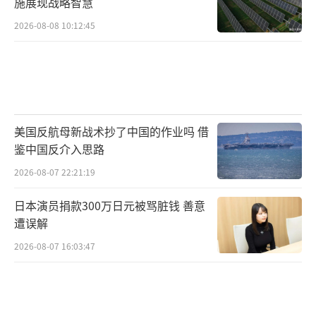
能力，但在战略上可能是一次致命的误判。俄
施展现战略智慧
罗斯或许想通过打击外交“靶心”来测试西方
2026-08-08 10:12:45
的底线，结果却发现，自己亲手焊死了谈判的
大门，逼出了一个更加团结、更加愤怒的西方
阵营。当欧盟召回大使，当新的制裁和防空导
弹加速运往乌克兰，当动用俄罗斯海外资产的
美国反航母新战术抄了中国的作业吗 借
讨论被摆上台面时，这场冲突的性质已经悄然
鉴中国反介入思路
改变。它不再是单纯的俄乌之战，而是俄罗斯
2026-08-07 22:21:19
与整个西方秩序的一场直接摊牌。而那句“只
打军事目标”的辩解，在基辅倒塌的民房和破
日本演员捐款300万日元被骂脏钱 善意
遭误解
碎的外交机构窗前，显得无比苍白和孤立。
2026-08-07 16:03:47
（责任编辑：张蕾 TT0001）