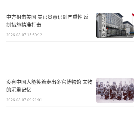
紧接着，一连串的外交反制开始了。英国
外交部火速召见了俄罗斯驻英大使，要求给个
中方狙击美国 美官员意识到严重性 反
说法。加拿大、日本、以色列、澳大利亚等国
制措施精准打击
纷纷发表声明谴责。欧洲显然不打算只动动嘴
2026-08-07 15:59:12
皮子。欧盟外交负责人卡拉斯宣布将召回驻莫
斯科的代表，几乎采取准断交的姿态。欧盟理
事会主席米歇尔表示，欧盟不会被吓倒，反而
会加强与乌克兰的联系。
没有中国人能笑着走出冬宫博物馆 文物
泽连斯基总统指出，这次袭击不仅是对乌
的沉重记忆
克兰的打击，更是对整个欧洲和美国总统特朗
2026-08-07 09:21:01
普的打击。他强调，乌克兰绝不会被这种恐吓
所屈服。外交抗议迅速转化为实质性的行动。
欧盟宣布将加速推进第19轮对俄制裁方案，并
开始讨论动用被冻结的俄罗斯资产来补偿乌克