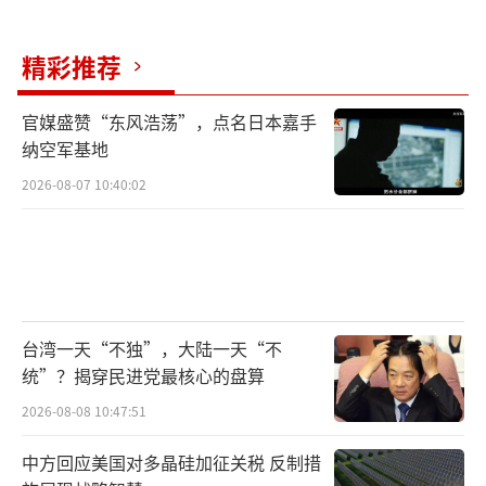
兰的损失。德国和法国第一时间宣布将向乌克
精彩推荐
兰追加新一轮军事援助，包括先进防空系统。
显然，他们要用实际行动来回应俄罗斯的“防
官媒盛赞“东风浩荡”，点名日本嘉手
空压力测试”。
纳空军基地
2026-08-07 10:40:02
美国也坐不住了。白宫发言人透露，特朗
普总统对这次袭击感到“不高兴”，因为这严
重威胁到了他所构想的和平计划。乌克兰则正
式请求联合国安理会召开紧急会议，讨论这次
袭击事件。请求很快得到批准，会议定于8月29
台湾一天“不独”，大陆一天“不
日举行。整个国际社会都被这起事件拖入了更
统”？揭穿民进党最核心的盘算
深的漩涡。
2026-08-08 10:47:51
基辅的这场空袭展示了俄罗斯强大的打击
中方回应美国对多晶硅加征关税 反制措