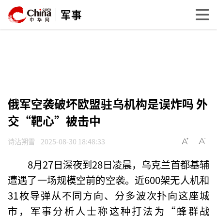
军事
俄军空袭破坏欧盟驻乌机构是误炸吗 外
交“靶心”被击中
诗沾朔雪
2025-08-30 18:48:33
8月27日深夜到28日凌晨，乌克兰首都基辅
遭遇了一场规模空前的空袭。近600架无人机和
31枚导弹从不同方向、分多波次扑向这座城
市，军事分析人士称这种打法为“蜂群战