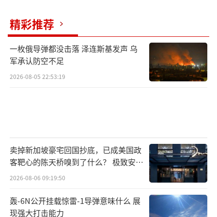
精彩推荐
一枚俄导弹都没击落 泽连斯基发声 乌
军承认防空不足
2026-08-05 22:53:19
卖掉新加坡豪宅回国抄底，已成美国政
客靶心的陈天桥嗅到了什么？ 极致安全
的追寻
2026-08-06 09:19:50
轰-6N公开挂载惊雷-1导弹意味什么 展
现强大打击能力