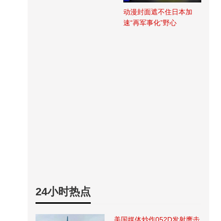
动漫封面遮不住日本加
速“再军事化”野心
24小时热点
美国媒体炒作052D发射鹰击