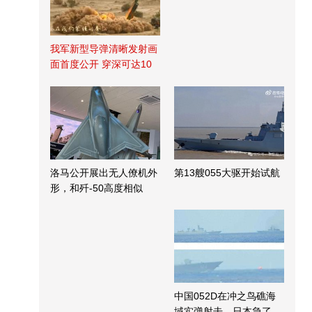
我军新型导弹清晰发射画
面首度公开 穿深可达10
米
洛马公开展出无人僚机外
第13艘055大驱开始试航
形，和歼-50高度相似
中国052D在冲之鸟礁海
域实弹射击，日本急了