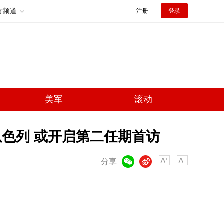
方频道
注册
登录
美军
滚动
以色列 或开启第二任期首访
微信
微博
分享