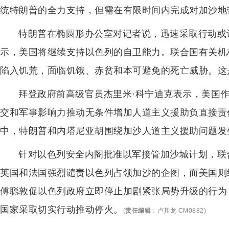
统特朗普的全力支持，但需在有限时间内完成对加沙地
特朗普在椭圆形办公室对记者说，迅速采取行动或
示，美国将继续支持以色列的自卫能力。联合国有关机
陷入饥荒，面临饥饿、赤贫和本可避免的死亡威胁。这
拜登政府前高级官员杰里米·科宁迪克表示，美国
交和军事影响力推动无条件增加人道主义援助负直接责
中，特朗普和内塔尼亚胡围绕加沙人道主义援助问题发
针对以色列安全内阁批准以军接管加沙城计划，联
英国和法国强烈谴责以色列占领加沙的企图，而美国则
傅聪敦促以色列政府立即停止加剧紧张局势升级的行为
国家采取切实行动推动停火。
(
责任编辑
：
卢其龙 CM0882
)