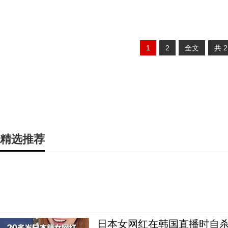
1
2
全文
共
精选推荐
日本女网红在韩国直播时自杀