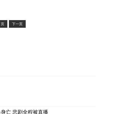
2
页
下一页
身亡 悲剧全程被直播