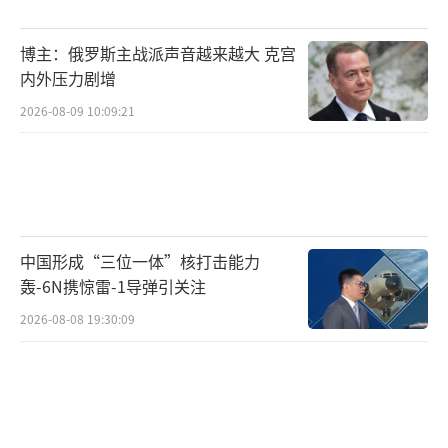
局势进一步复杂化，加剧地区冲突的烈度。
博主：俄罗斯主战派声音越来越大 克宫
特朗普的“交易外交”正在深刻重塑全球
内外压力剧增
版图，挑战二战后以规则为基础的国际秩序，
2026-08-09 10:09:21
以双边交易取代多边合作，以短期利益压倒长
期战略。这种模式虽然可能为美国带来直接的
经济利益，却在深层次上侵蚀了国际社会的信
任机制，使盟友关系从共同价值观的纽带变为
赤裸裸的利益交换。全球治理体系的弱化将使
中国形成“三位一体”核打击能力
国际冲突更难通过多边机制有效解决，导致世
轰-6N携惊雷-1导弹引关注
界走向一个更加碎片化、不确定性加剧的状
2026-08-08 19:30:09
态。面对这一挑战，各国必须警惕将国家主权
和国际道义作为筹码的交易思维，共同构建更
具韧性和包容性的全球合作框架，以维护世界
的和平与稳定。
（责任编辑：卢其龙 CM0882）