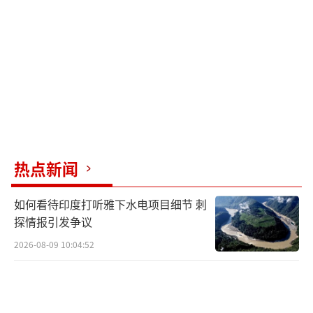
已通过对北约的武器销售获利。这种言论颠覆
了国际道义和盟友互信的基础，使美国作为全
球领导者的公信力遭受质疑。有专家认为，特
朗普的“交易式外交”将国家主权视为可以切
割的商品，极限施压在国际博弈中显得幼稚可
笑，加速了盟友体系的瓦解。
在加沙问题上，特朗普敦促以色列总理内
热点新闻
塔尼亚胡尽快解决加沙问题，并提及美国对加
如何看待印度打听雅下水电项目细节 刺
沙的6000万美元粮食援助。然而，在加沙地带
探情报引发争议
军事行动持续、纳赛尔医院遭到袭击的情况
2026-08-09 10:04:52
下，这种表态显得轻描淡写，未能展现出对人
道危机的深刻关切，反而凸显其优先考虑短期
政治效应的实用主义。这种策略可能导致中东