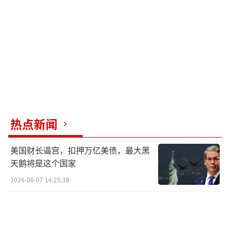
持与帮助，希望通过和平方式解决当前危机。
国际社会纷纷表达关切与担忧，各国普遍
呼吁通过对话和谈判解决争端，避免战争爆
发。在这个多极化的时代里，任何一场局部战
争都可能引发连锁反应，对全球和平与稳定构
成严重威胁。中国作为世界第二大经济体和负
责任的大国，秉持和平、合作、共赢的外交政
热点新闻
策，呼吁双方保持冷静克制，通过对话协商寻
美国财长逼宫，扣押万亿美债，最大黑
求妥善解决方案，并愿意为推动国际关系的和
天鹅将是这个国家
平稳定发展贡献自己的力量。
2026-08-07 14:25:38
尽管当前委内瑞拉局势紧张复杂，全面战
争的可能性并不大。美国国内对于海外战争的
抵制情绪依然强烈，特朗普政府不会轻易陷入