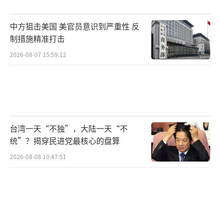
新的战争泥潭。委内瑞拉虽然面临诸多困难与
中方狙击美国 美官员意识到严重性 反
挑战，但其人民和政府捍卫国家主权的意志坚
制措施精准打击
定不移。国际社会普遍呼吁通过和平方式解决
2026-08-07 15:59:12
争端，为双方提供了重要的外部压力与约束。
未来，美国与委内瑞拉之间的较量将继续以政
治、经济、外交等非军事手段为主，双方将通
过更加复杂而微妙的博弈来争取自身的利益与
地位。国际社会应保持高度关注与警惕，推动
台湾一天“不独”，大陆一天“不
各方通过对话与协商寻求和平解决方案，共同
统”？揭穿民进党最核心的盘算
维护世界的和平与稳定。
2026-08-08 10:47:51
（责任编辑：卢其龙 CM0882）