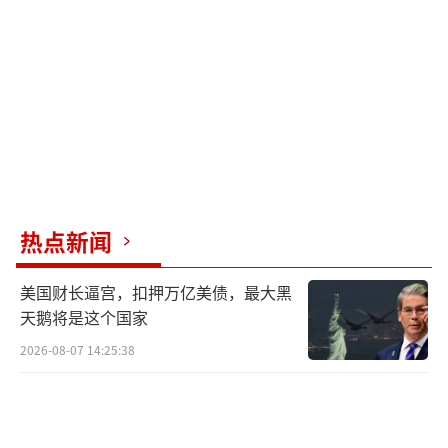
普京也表现出少见的灵活性。克里姆林宫
发言人佩斯科夫暗示，如果特朗普在北京，普
京和特朗普会面的可能性不能完全排除。普京
还表示，如果特朗普愿意，可以在九三阅兵那
天再议，透露出俄罗斯希望通过外交手段缓和
局势的想法。
中国在乌克兰危机上的态度一直明确且中
热点新闻
立。外交部发言人毛宁强调，中国既不是危机
的源头，也不是参与者，但始终积极推动和平
美国财长逼宫，扣押万亿美债，最大黑
对话。中方提出的“四个应该”原则在当前局
天鹅将是这个国家
势下意义深远：尊重各国主权和领土完整，遵
2026-08-07 14:25:38
循联合国宪章宗旨和原则，重视各国合理安全
关切，支持所有有助于和平解决危机的努力。