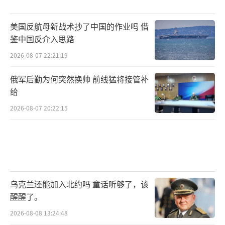
愿，与国际社会一道，继续发挥建设性作用，
美国反航母新战术抄了中国的作业吗 借
推动危机的政治解决。九三阅兵或许会成为意
鉴中国反介入思路
想不到的外交舞台，带来解决乌克兰危机的新
2026-08-07 22:21:19
机遇。
（责任编辑：张蕾 TT0001）
俄军后勤为何突然换帅 前线猛将接管补
给
2026-08-07 20:22:15
乌克兰还能加入北约吗 童话听够了，该
醒醒了。
2026-08-08 13:24:48