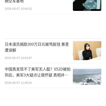
纳空军基地
四州和克里米亚归属俄罗斯，而乌克兰宪法明
2026-08-07 10:40:02
确表示“寸土不让”。美国未明确支持乌克兰
收复全部领土，也不打算以停火作为谈判起
点，这与乌克兰宪法立场产生冲突。特朗普希
望一步到位实现“大和平”，而欧洲则坚
持“先停火再谈”。
日本演员捐款300万日元被骂脏钱 善意
遭误解
俄罗斯在乌克兰东部的军事行动仍在继
2026-08-07 16:03:47
续。8月16日，俄罗斯发射了一枚弹道导弹并派
中国真发现不了美军无人艇？052D被拍
出85架攻击型无人机，乌俄双方在前线爆发了1
到后，美军3大疑点让我怀疑 真相并非
39次地面交火。
如此
2026-08-07 11:46:52
中国与双方都保持着相对顺畅的联系。7月
24日，王毅外长与乌克兰外长库列巴在广州进
行了长时间会谈。中方希望根据相关方的意