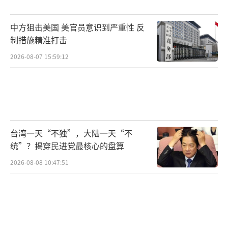
中国政府还公布了立场文件，安排特使进
行外交斡旋，并在联合国推动成立乌克兰危
中方狙击美国 美官员意识到严重性 反
机“和平之友”小组，传达出客观公正、促和
制措施精准打击
促谈的态度。9月3日在北京举行的中国人民抗
2026-08-07 15:59:12
日战争胜利暨世界反法西斯战争胜利80周年纪
念仪式，可能会成为国际外交的一个特别舞
台，许多国家的领导人都计划出席。
选择中国作为谈判地点有多重理由。中国
台湾一天“不独”，大陆一天“不
统”？揭穿民进党最核心的盘算
坚持独立自主的外交路线，在俄乌冲突中保持
中立，主张通过和平对话解决问题。相比之
2026-08-08 10:47:51
下，瑞士等传统中立国因加入对俄制裁而受到
质疑。
乌克兰目前面临严峻考验，经过三年多的