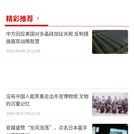
战事，兵力逐渐枯竭，国内矛盾激化。最新民
调显示，支持停火的乌克兰民众比例已升至8
精彩推荐
8%，而“用土地换和平”的支持率也从年初的
中方回应美国对多晶硅加征关税 反制措
32%上升到88%。这导致泽连斯基的支持率大
施展现战略智慧
幅下降。
2026-08-08 10:12:45
特朗普推动乌克兰危机解决，旨在重塑美
国在国际舞台上的领导形象，并减轻财政负
担。欧盟也在加快防务一体化和战略自主的步
伐，提出了“重新武装欧洲计划”，计划调动
没有中国人能笑着走出冬宫博物馆 文物
超过8000亿欧元的资金，提升成员国防务投
的沉重记忆
入。
2026-08-07 09:21:01
尽管外交努力不断，谈判仍面临难题。双
官媒盛赞“东风浩荡”，点名日本嘉手
方在领土问题上立场差距大：俄罗斯坚持乌东