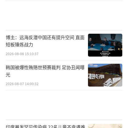
博主：远海反潜中国还有提升空间 直面
短板锤炼战力
2026-08-08 15:10:37
韩国被爆性贿赂世预赛裁判 足协丑闻曝
光
2026-08-07 14:00:32
印度暴发罕见传染病 22名儿童不幸遇难