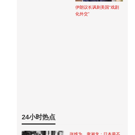
伊朗议长讽刺美国“戏剧
化外交”
24小时热点
张维为、唐湘龙：日本最不