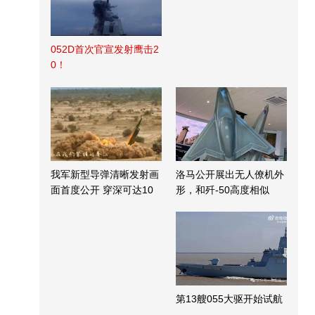
052D首次官宣发射鹰击2
0！
我军新型导弹清晰发射画
洛马公开展出无人僚机外
面首度公开 穿深可达10
形，和歼-50高度相似
米
第13艘055大驱开始试航