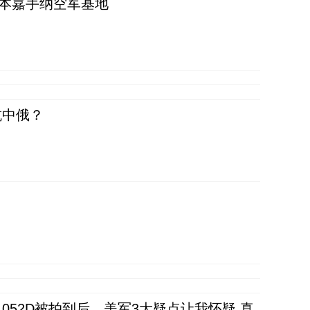
日本嘉手纳空军基地
抗中俄？
52D被拍到后，美军3大疑点让我怀疑 真