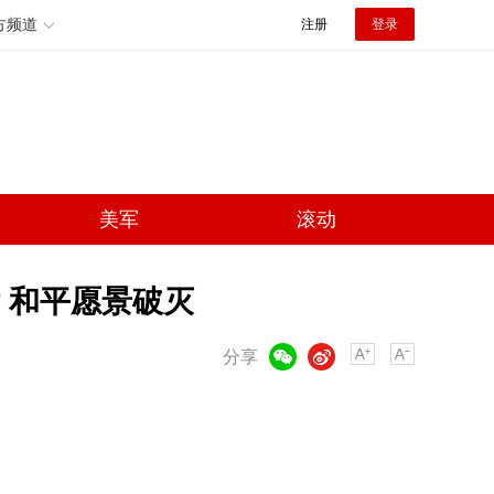
方频道
注册
登录
美军
滚动
 和平愿景破灭
微信
微博
分享