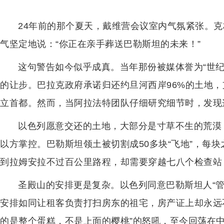
24年前的那个夏天，戴维营会议室内气氛紧张。
气坚定地说：“你正在亲手葬送巴勒斯坦的未来！”
这句警告如今似乎成真。当年那份被媒体誉为“世
的让步。巴拉克政府承诺归还约旦河西岸96%的土地
立首都。然而，当阿拉法特团队仔细研究细节时，发现
以色列愿意交还的土地，大部分是寸草不生的荒漠
以方掌控。巴勒斯坦领土被切割成50多块“飞地”，每
到拉姆安拉不过百公里路程，却需要穿越七八个检查站
圣殿山的安排更是复杂。以色列同意巴勒斯坦人“
安排如同让租客负责打扫房东的祖宅，房产证上却永远
的是整个蛋糕，不是上面的樱桃”的怒吼，至今回荡在