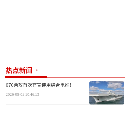
所有人都在关注着他的动向，只要行为端
正，未来的路会越走越宽。尽管央视多次报
道，但这都是就事论事。若真要扎根内地自媒
体，一旦后续出现问题将非常麻烦，之前已有
类似事件发生。
以前走错可以原谅，希望以后不要再犯
热点新闻
错，也不要太着急，稳扎稳打才是关键。他已
经树立了品牌，未来仍有广阔的发展空间。
（责
076两攻首次官宣使用综合电推！
任编辑：卢其龙 CM0882）
2026-08-05 10:46:13