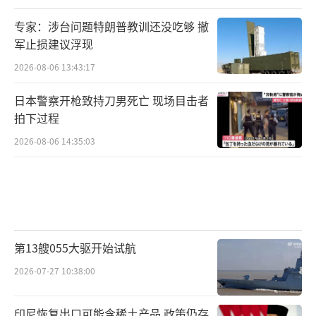
专家：涉台问题特朗普教训还没吃够 撤
军止损建议浮现
2026-08-06 13:43:17
日本警察开枪致持刀男死亡 现场目击者
拍下过程
2026-08-06 14:35:03
第13艘055大驱开始试航
2026-07-27 10:38:00
印尼恢复出口可能含稀土产品 政策仍存