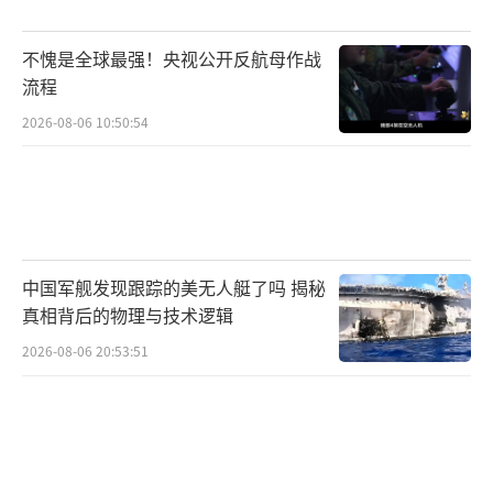
看来，如果万斯在2028年参选总统，他或许会
成为值得大力支持的对象。
不愧是全球最强！央视公开反航母作战
流程
面对媒体报道，马斯克20日在社交平台回
2026-08-06 10:50:54
应称，“《华尔街日报》的消息没有一件是真
的”，但他并未进一步澄清是否继续组建政党
的具体计划。这种暧昧态度让外界难以判
断“美国党”是否只是一个短暂的政治噱头。
中国军舰发现跟踪的美无人艇了吗 揭秘
值得注意的是，在过去数月里，马斯克与
真相背后的物理与技术逻辑
特朗普的关系也经历了跌宕起伏。双方曾因政
2026-08-06 20:53:51
策分歧隔空交锋，但到了7月底，特朗普在
其“真实社交”平台上又公开表示，希望马斯
克和他的企业发展顺利，称这对美国有利。这
番话被视为两人关系有所缓和的信号。