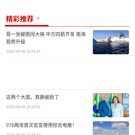
从历史经验看，美国的第三党往往难以撼
精彩推荐
动两党格局，更多扮演的是“搅局者”的角
色。如果马斯克真的搁置“美国党”，这将成
菲一张破图闯大祸 中方四箭齐发 南海
为共和党在中期选举前的一大利好。毕竟少了
局势升级
一个可能分流选票的对手，特朗普阵营的压力
2026-08-06 10:41:07
自然减轻。
从政坛的高调表态，到如今的低调观望，
马斯克的政治冒险似乎已被现实按下了“暂停
键”。一边是官司缠身，一边是政党筹划停
这两个大国，真撕破脸了
滞，他是否还会真正走上政治舞台，抑或选择
2026-08-06 16:30:51
退回到自己熟悉的商业世界，目前尚难下定
论。但可以肯定的是，这位善于制造话题的富
076两攻首次官宣使用综合电推！
豪，未来的任何动向仍将持续牵动舆论。
（责任
2026-08-05 10:46:13