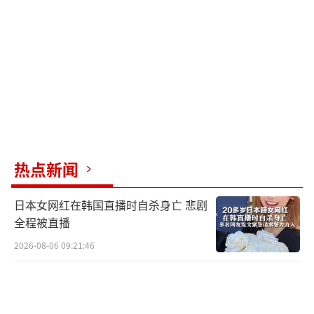
他此前宣布组建的“美国党”。今年7月初，特
朗普签署“大而美”法案，马斯克立刻放出豪
言，称要建立一个新政党，打算在明年的国会
中期选举中分一杯羹。然而一个多月过去，马
斯克并未提交任何正式的注册文件，相关筹备
会议也被悄然取消。
热点新闻
《华尔街日报》近日援引知情人士的消息
称，马斯克已经在内部表态，希望把精力重新
日本女网红在韩国直播时自杀身亡 悲剧
集中在企业经营上，不愿因创建第三党而与共
全程被直播
和党核心圈子彻底翻脸。尤其是考虑到副总统
2026-08-06 09:21:46
万斯的政治前途，马斯克在过去几周与其保持
密切沟通，并私下承认若继续推进“美国
党”，将可能破坏与万斯的关系。而在马斯克