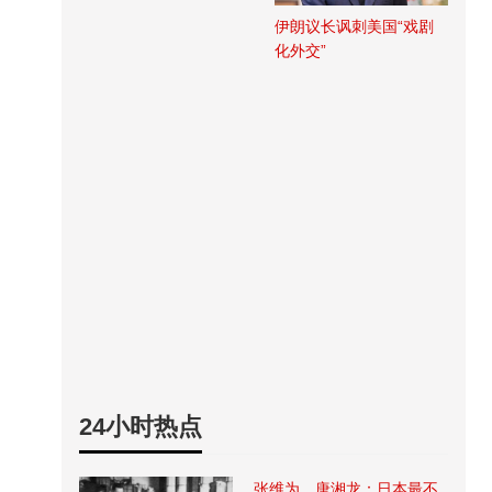
伊朗议长讽刺美国“戏剧
化外交”
24小时热点
张维为、唐湘龙：日本最不