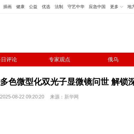
插画
健康
公益
优选
法制
守艺中华
应急中国
更多
地
每日评论
专家观点
俄乌
多色微型化双光子显微镜问世 解锁
2025-08-22 09:20:20
来源：
新华网