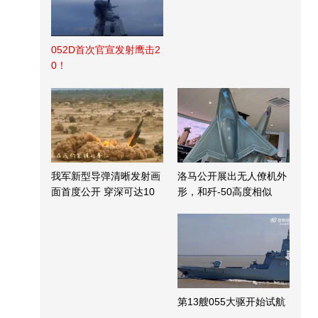
052D首次官宣发射鹰击2
0！
我军新型导弹清晰发射画
洛马公开展出无人僚机外
面首度公开 穿深可达10
形，和歼-50高度相似
米
第13艘055大驱开始试航