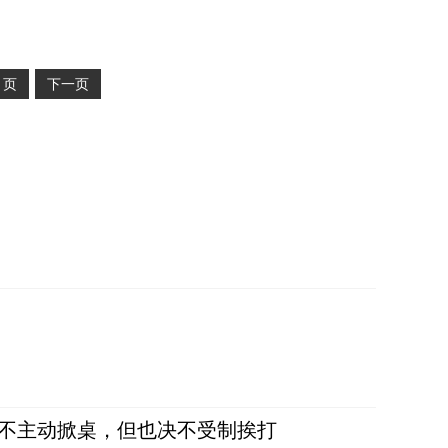
2
页
下一页
，不主动掀桌，但也决不受制挨打