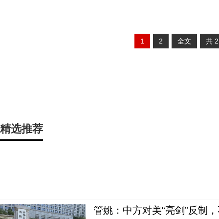
1
2
全文
共
精选推荐
管姚：中方对美“亮剑”反制