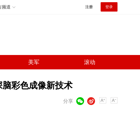
方频道
注册
登录
美军
滚动
深脑彩色成像新技术
微信
微博
分享