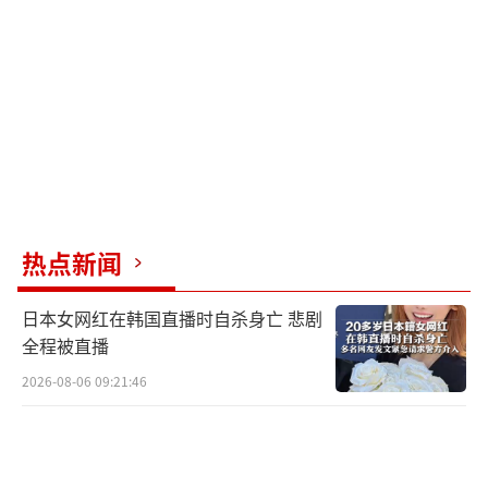
家安全、能源、地缘政治等复杂因素。经济制
裁和金融手段也成为战场的一部分。俄乌战争
究竟谁输谁赢？其实双方都在丧失，除了他们
自己，没人能真正赢得胜利。
通过数据和背景调查可以发现，平时看到
的新闻文字根本无法反映局势的复杂性。不禁
让人思考：真打下去，谁还能活得安稳？或许
热点新闻
这些“真实力”背后的一切，只是虚张声势罢
日本女网红在韩国直播时自杀身亡 悲剧
了。
全程被直播
2026-08-06 09:21:46
（责任编辑：卢其龙 CM0882）