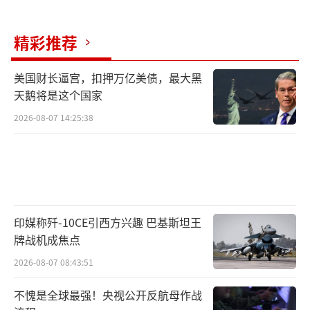
大国捏着鼻子走。美军援减少和俄军军事推进
压力是导致这一急转的主要原因。2024年以
精彩推荐
来，乌克兰的防御阵线变得脆弱，情报显示普
京正在调兵准备在顿巴斯等地发动新攻势。8月
美国财长逼宫，扣押万亿美债，最大黑
11日，俄军声称在顿涅茨克猛打乌军补给，红
天鹅将是这个国家
军城失守风险高，这意味着俄军能轻易向纵深
2026-08-07 14:25:38
推进。
泽连斯基收到这些消息后，意识到地盘越
丢越多，士兵伤亡惨重，民心动摇。在军事压
力下，他若不急转弯，硬抗的结果可能是全军
印媒称歼-10CE引西方兴趣 巴基斯坦王
覆没。普京选在美俄会晤倒计时前猛攻，显然
牌战机成焦点
是想在谈判桌上多加筹码。泽连斯基一看形势
2026-08-07 08:43:51
不对，态度自然急转：从死守领土到默认现
不愧是全球最强！央视公开反航母作战
实。这不是懦弱，而是现实博弈。