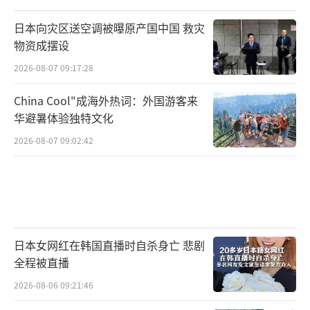
这场游戏里，乌克兰的命运太被动了。
日本向灾区送空调被曝原产国中国 救灾
物资成摆设
泽连斯基的急转和让步反映了国际政治的
2026-08-07 09:17:28
残酷性：小国在大国角力中常常身不由己。但
换个角度看，这举动透着智慧止损。通过让
China Cool"成海外热词：外国游客来
步，泽连斯基避免了更大冲突，给和平一个机
华避暑体验独特文化
会。长远来看，乌克兰需要重建外交平衡，不
2026-08-07 09:02:42
要把宝全押在一国上。倒计时两天，成了历史
缩影：时间不等人，智慧决定存亡。
（责任编辑：
卢其龙 CM0882）
日本女网红在韩国直播时自杀身亡 悲剧
全程被直播
2026-08-06 09:21:46