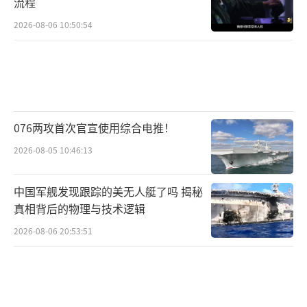
流程
泽连斯基在急转中作出的让步是默认俄罗
2026-08-06 10:50:54
斯占有的地盘不动弹，同意停火框架。这意味
着乌克兰放弃了对所有被占区的追索权，只求
保住现状。这个让步是在双重压力下的无奈之
举。如果不让步，美国撒手不管，俄军接着猛
076两攻首次官宣使用综合电推！
打，乌克兰可能失去更多。现在默认占区、同
2026-08-05 10:46:13
意停火，至少能稳住阵脚，图个缓冲期。尽管
痛心，但总比亡国强。
中国军舰发现跟踪的美无人艇了吗 揭秘
真相背后的物理与技术逻辑
泽连斯基的处境归根到底是这场美俄会晤
2026-08-06 20:53:51
倒计时背景下的悲剧角色。他被双重压力一点
点挤到了墙角，妥协不是终点，还远没到最危
的时候。特朗普和普京的对谈随时能掀翻棋
局，泽连斯基的关键让步可能会被当筹码用。