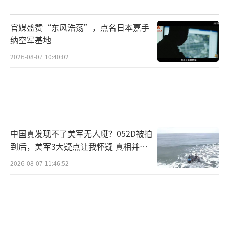
少”。
官媒盛赞“东风浩荡”，点名日本嘉手
美国不仅断援助还在外交上给冷脸，这是
纳空军基地
泽连斯基急转的直接导火索。美俄会晤即将召
2026-08-07 10:40:02
开，泽连斯基连上桌资格都没捞到，这让他感
到羞辱。特朗普甚至点名嘲讽泽连斯基，认为
他的全民公投要求可笑。国际政治中，谁不上
桌谁就没话语权。乌克兰高层担心历史重演，
中国真发现不了美军无人艇？052D被拍
特朗普和普京私下商量好，泽连斯基只能眼睁
到后，美军3大疑点让我怀疑 真相并非
睁等着。
如此
2026-08-07 11:46:52
泽连斯基急转态度是为了在美俄会晤前刷
存在感，求特朗普多考虑乌克兰的利益。然
而，这暴露了他的无助——乌克兰的命运早已被