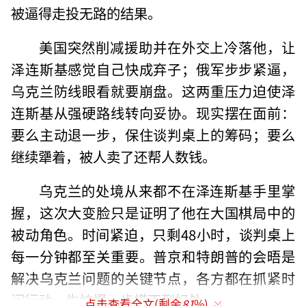
被逼得走投无路的结果。
美国突然削减援助并在外交上冷落他，让
泽连斯基感觉自己快成弃子；俄军步步紧逼，
乌克兰防线眼看就要崩盘。这两重压力迫使泽
连斯基从强硬路线转向妥协。现实摆在面前：
要么主动退一步，保住谈判桌上的筹码；要么
继续犟着，被人卖了还帮人数钱。
乌克兰的处境从来都不在泽连斯基手里掌
握，这次大变脸只是证明了他在大国棋局中的
被动角色。时间紧迫，只剩48小时，谈判桌上
每一分钟都至关重要。普京和特朗普的会晤是
解决乌克兰问题的关键节点，各方都在抓紧时
间行动，生怕慢一步捞不到好处。
点击查看全文(剩余
81
%)