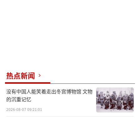
就在几天前，泽连斯基还放狠话“宁可战
死，也不拿一寸土地换和平”。结果一转眼，
变成了“当前俄军占着的地区，我们认了”。
这背后的主要推手是美国态度的变化。自俄乌
战争以来，美国提供了大量军援，但特朗普上
台后，援助断档明显增多。美国副总统万斯公
开表示美国人不会再掏腰包帮助乌克兰，这意
味着断粮。
热点新闻
乌克兰没了美国的输血，前线士兵子弹不
没有中国人能笑着走出冬宫博物馆 文物
足，坦克趴窝，地盘不断被吞并。情报显示普
的沉重记忆
京正调兵准备新进攻，这进一步加剧了乌克兰
2026-08-07 09:21:01
的压力。红军城一旦失守，俄军推进将更加轻
松。面对这种局势，泽连斯基的态度不得不急
转，从“宁死不屈”变成“能保多少保多