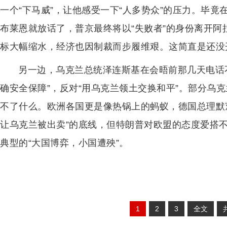
一个“下马威”，让他感受一下“人多势众”的压力。毕竟
布莱恩就放话了，普京最终将以“失败者”的身份离开
标大幅缩水，经济也因制裁而步履维艰。这简直是还没
另一边，乌克兰总统泽连斯基在会晤前那几天电话
确安全保障”，反对“用乌克兰领土交换和平”。部分乌
不了什么。欧洲各国更是像热锅上的蚂蚁，德国总理默
让乌克兰被出卖”的底线，但特朗普对欧盟的态度爱搭
典型的“大国博弈，小国遭殃”。
1
2
3
全文