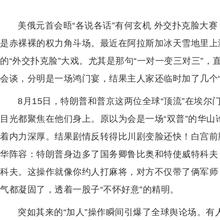
美俄元首会晤“各说各话”有何玄机 外交扑克脸大
是赤裸裸的权力角斗场。最近在阿拉斯加冰天雪地里上
的“外交扑克脸”大戏。尤其是那句“一对一变三对三”
会谈，分明是一场鸿门宴，结果主人家还临时加了几个“
8月15日，特朗普和普京这两位全球“顶流”在埃
目光都聚焦在他们身上。原以为会是一场“双普”的华
着内力深厚。结果剧情反转得比川剧变脸还快！白宫前脚
华阵容：特朗普身边多了国务卿鲁比奥和特使威特科夫
科夫。这操作就像你约人打麻将，对方不仅带了俩军师
气都凝固了，透着一股子“不怀好意”的精明。
突如其来的“加人”操作瞬间引爆了全球舆论场。有