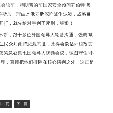
在会晤前，特朗普的前国家安全顾问罗伯特·奥
阿拉斯加，理由是俄罗斯深陷战争泥潭，战略目
开打，就先给对手判了死刑，够狠！
不断，跟十多位外国领导人轮番沟通，强调“明
克兰民众对此持悲观态度，觉得会谈估计也改变
茨紧急召集七国领导人视频会议，试图守住“不
不理，直接把他们排除在核心谈判之外。这正是
共
3
页
下一页