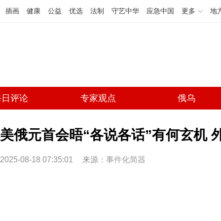
插画
健康
公益
优选
法制
守艺中华
应急中国
更多
地
每日评论
专家观点
俄乌
美俄元首会晤“各说各话”有何玄机 
2025-08-18 07:35:01
来源：
事件化简器