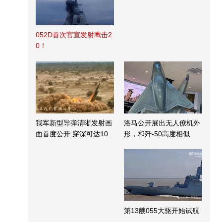
052D首次官宣发射鹰击2
0！
我军新型导弹清晰发射画
洛马公开展出无人僚机外
面首度公开 穿深可达10
形，和歼-50高度相似
米
第13艘055大驱开始试航