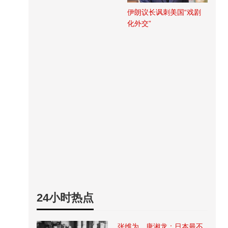
伊朗议长讽刺美国“戏剧
化外交”
24小时热点
张维为、唐湘龙：日本最不