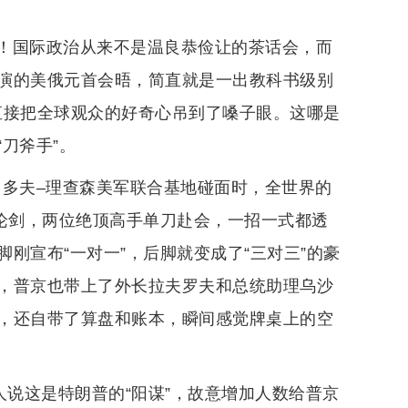
赛！国际政治从来不是温良恭俭让的茶话会，而
演的美俄元首会晤，简直就是一出教科书级别
，直接把全球观众的好奇心吊到了嗓子眼。这哪是
刀斧手”。
尔门多夫–理查森美军联合基地碰面时，全世界的
山论剑，两位绝顶高手单刀赴会，一招一式都透
刚宣布“一对一”，后脚就变成了“三对三”的豪
，普京也带上了外长拉夫罗夫和总统助理乌沙
，还自带了算盘和账本，瞬间感觉牌桌上的空
人说这是特朗普的“阳谋”，故意增加人数给普京