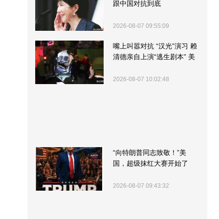
跟中国对抗到底
2026-08-07 09:55:09
嘴上叫嚣对抗 “汉光”演习 赖
清德亲自上演“逃生剧本” 美
军方围观“服务”
2026-08-07 10:02:48
“向特朗普同志致敬！”美
国，超级抹红大赛开始了
2026-08-07 09:43:32