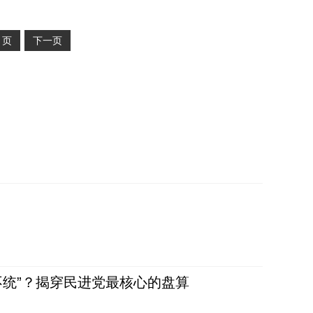
2
页
下一页
不统”？揭穿民进党最核心的盘算