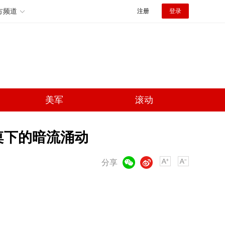
方频道
注册
登录
美军
滚动
桌下的暗流涌动
微信
微博
分享