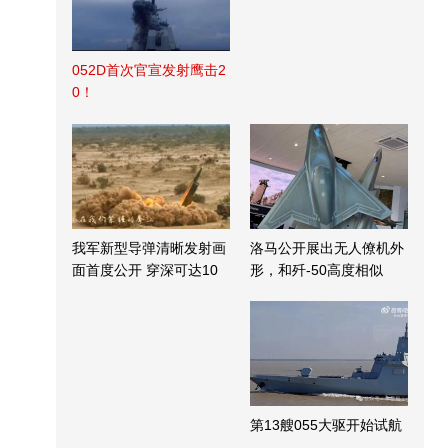
052D首次官宣发射鹰击2
0！
我军新型导弹清晰发射画
洛马公开展出无人僚机外
面首度公开 穿深可达10
形，和歼-50高度相似
米
第13艘055大驱开始试航