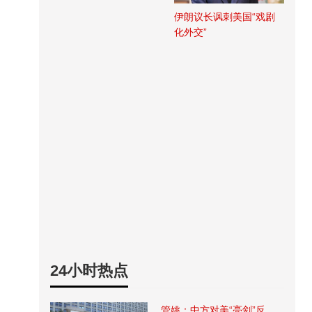
伊朗议长讽刺美国“戏剧
化外交”
24小时热点
管姚：中方对美“亮剑”反