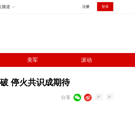
方频道
注册
登录
美军
滚动
破 停火共识成期待
微信
微博
分享