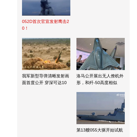
052D首次官宣发射鹰击2
0！
我军新型导弹清晰发射画
洛马公开展出无人僚机外
面首度公开 穿深可达10
形，和歼-50高度相似
米
第13艘055大驱开始试航