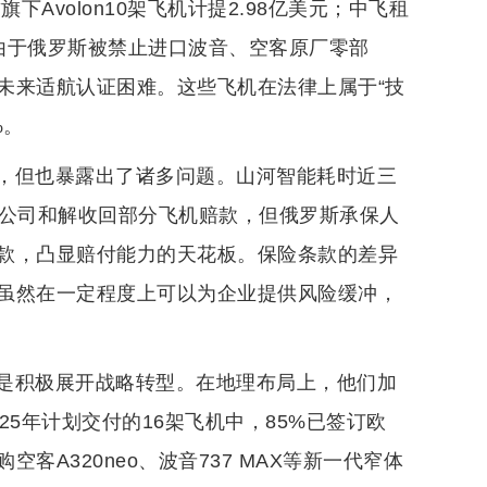
下Avolon10架飞机计提2.98亿美元；中飞租
由于俄罗斯被禁止进口波音、空客原厂零部
未来适航认证困难。这些飞机在法律上属于“技
%。
，但也暴露出了诸多问题。山河智能耗时近三
险公司和解收回部分飞机赔款，但俄罗斯承保人
款，凸显赔付能力的天花板。保险条款的差异
虽然在一定程度上可以为企业提供风险缓冲，
是积极展开战略转型。在地理布局上，他们加
5年计划交付的16架飞机中，85%已签订欧
A320neo、波音737 MAX等新一代窄体