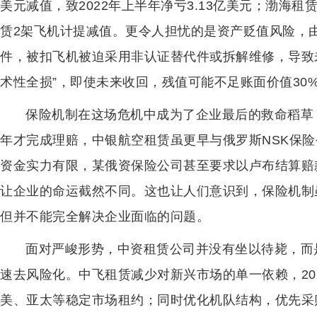
美元减值，致2022年上半年净亏3.13亿美元；渤海租赁旗
赁2架飞机计提减值。更令人担忧的是资产贬值风险，
件，被扣飞机被迫采用非认证替代件或拆解维修，导致
术性全损”，即使未来收回，残值可能不足账面价值30
保险机制在这场危机中成为了企业最后的救命稻草
年才完成理赔，中银航空租赁虽更早与俄罗斯NSK保
资金实力有限，某俄资保险公司甚至要求以卢布结算赔
让企业的命运截然不同。这也让人们意识到，保险机制
但并不能完全解决企业面临的问题。
面对严峻形势，中资租赁公司并没有坐以待毙，而
速去风险化。中飞租赁减少对新兴市场的单一依赖，202
美、亚太等稳定市场租约；同时优化机队结构，优先采购空客