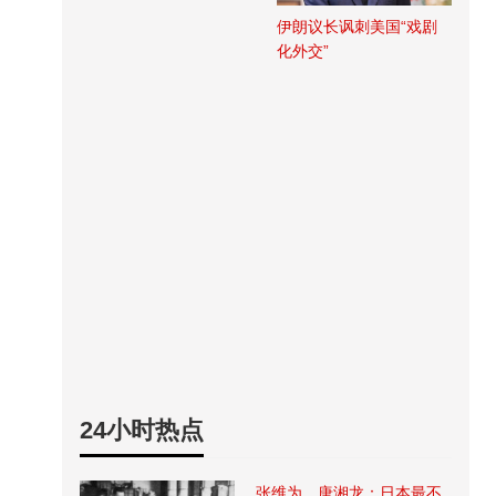
伊朗议长讽刺美国“戏剧
化外交”
24小时热点
张维为、唐湘龙：日本最不