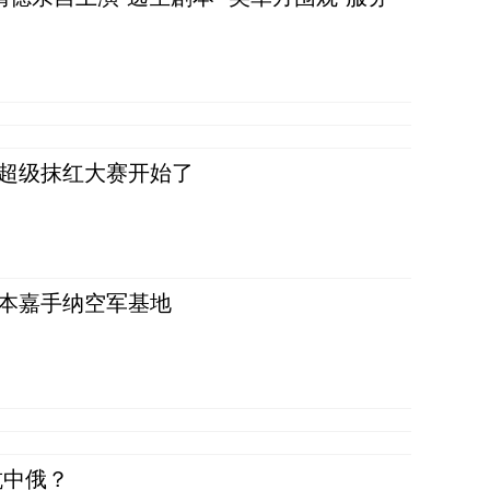
，超级抹红大赛开始了
日本嘉手纳空军基地
抗中俄？