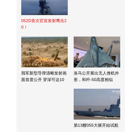
052D首次官宣发射鹰击2
0！
我军新型导弹清晰发射画
洛马公开展出无人僚机外
面首度公开 穿深可达10
形，和歼-50高度相似
米
第13艘055大驱开始试航