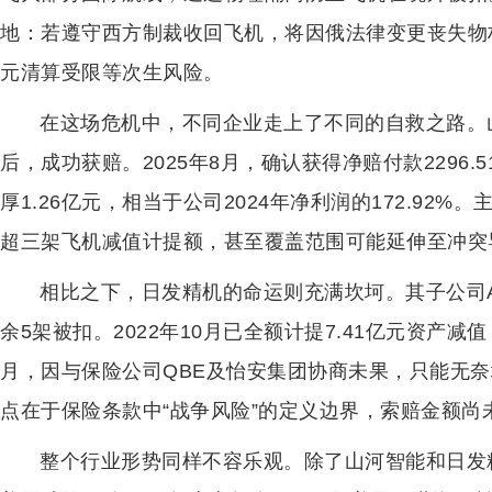
地：若遵守西方制裁收回飞机，将因俄法律变更丧失物权
元清算受限等次生风险。
在这场危机中，不同企业走上了不同的自救之路。山河
后，成功获赔。2025年8月，确认获得净赔付款2296.
厚1.26亿元，相当于公司2024年净利润的172.9
超三架飞机减值计提额，甚至覆盖范围可能延伸至冲突
相比之下，日发精机的命运则充满坎坷。其子公司Air
余5架被扣。2022年10月已全额计提7.41亿元资产减
月，因与保险公司QBE及怡安集团协商未果，只能无
点在于保险条款中“战争风险”的定义边界，索赔金额尚
整个行业形势同样不容乐观。除了山河智能和日发精