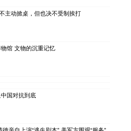
，不主动掀桌，但也决不受制挨打
物馆 文物的沉重记忆
跟中国对抗到底
清德亲自上演“逃生剧本” 美军方围观“服务”