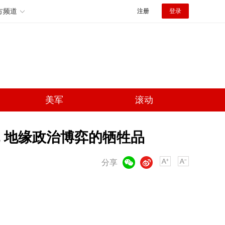
方频道
注册
登录
美军
滚动
 地缘政治博弈的牺牲品
微信
微博
分享