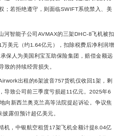
；若拒绝遵守，则面临SWIFT系统禁入、美
智能子公司AVMAX的三架DHC-8飞机被扣
51万美元（约1.64亿元），扣除税费后净利润增
2%。主承保人为美国利宝互助保险集团，赔偿金额远
导致的持续经营损失。
work出租的6架波音757货机仅收回1架，剩
值，导致公司前三季度亏损超11亿元。2025年6
奈地向新西兰奥克兰高等法院提起诉讼。争议焦
未披露但预计超亿美元。
机，中银航空租赁17架飞机全额计提8.04亿