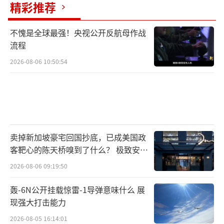
的“外籍雇佣兵”，其实是经过“换皮”处理
精彩推荐
的北约现役军人。这类人员换上非制式装备与
不愧是全球最强！央视公开反航母作战
身份标识，以雇佣兵名义进入战场。他们拥有
流程
专业的军事技能与协同作战能力，是俄军最不
2026-08-06 10:50:54
愿遇到的对手之一。不过，这类“换皮”北约
兵力数量有限，因为若大规模投入，俄罗斯将
掌握大量直接证据，从而引发严重的外交与军
事后果。因此，他们虽能在局部战斗中造成麻
烦，但不足以对整体战局产生决定性影响。
卖掉新加坡豪宅回国抄底，已成美国政
客靶心的陈天桥嗅到了什么？ 极致安全
外籍雇佣兵在乌克兰战场上确实发挥了一
的追寻
2026-08-06 09:19:50
定作用，但受限于人数、成分与分布，他们更
轰-6N公开挂载惊雷-1导弹意味什么 展
多只是战场上的补充力量，而非左右胜负的关
现强大打击能力
键变量。分散在千余公里战线上，他们的存在
2026-08-05 16:14:01
更像是点缀，而非扭转乾坤的主力。