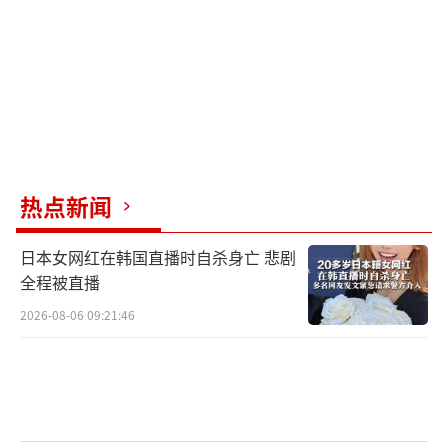
个天然短板——沟通障碍。据俄军监听结果显
示，乌军无线电频道里充斥着来自七十多个国
家和地区的语言，其中相当一部分甚至不是英
语，这让他们在战场上的配合问题严重。俄军
方面也指出，这种语言上的隔阂，使得雇佣兵
之间的协同作战能力大打折扣。
热点新闻
更值得注意的是，这些人多数并非来自具
日本女网红在韩国直播时自杀身亡 悲剧
备深厚军事传统的国家。虽然个别欧美国家的
全程被直播
雇佣兵素质较高，但像哥伦比亚、墨西哥、以
2026-08-06 09:21:46
及一些非洲国家的雇佣兵，在战场履历与整体
素养上并不突出。他们虽能承担一些作战任
务，却难以形成真正的高效战斗力。若这些外
籍武装真如西方宣称般强大，俄军在前线必然