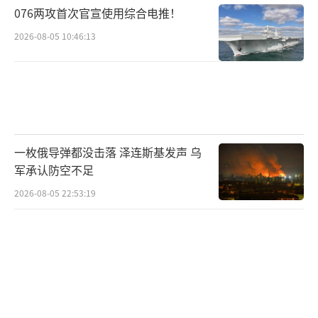
会感受到更大压力，但事实并非如此——俄方多
076两攻首次官宣使用综合电推！
次表示，这些雇佣兵的威胁程度远不及乌军的
2026-08-05 10:46:13
少数精锐部队。
从一些西方和乌克兰本土报道中也能看出
端倪——外籍雇佣兵的整体水平只略优于乌军动
员兵。乌军的动员兵多为临时征召，训练周期
一枚俄导弹都没击落 泽连斯基发声 乌
短，缺乏战场意志，逃兵率居高不下。相比之
军承认防空不足
下，外籍雇佣兵因经济驱动，战场投入度稍
2026-08-05 22:53:19
高，但依然难以与乌军真正的老牌精锐相提并
论。更何况，乌军的精锐部队如今也伤亡惨
重，老兵所剩无几，新兵多为缺乏经验的动员
兵，导致整体战斗力已不复当年。
还有一个更为隐蔽的现象——部分所谓