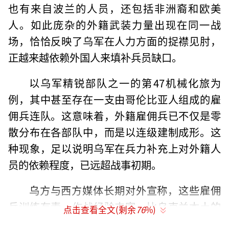
也有来自波兰的人员，还包括非洲裔和欧美
人。如此庞杂的外籍武装力量出现在同一战
场，恰恰反映了乌军在人力方面的捉襟见肘，
正越来越依赖外国人来填补兵员缺口。
以乌军精锐部队之一的第47机械化旅为
例，其中甚至存在一支由哥伦比亚人组成的雇
佣兵连队。这意味着，外籍雇佣兵已不仅是零
散分布在各部队中，而是以连级建制成形。这
种现象，足以说明乌军在兵力补充上对外籍人
员的依赖程度，已远超战事初期。
乌方与西方媒体长期对外宣称，这些雇佣
兵训练有素、作战经验丰富，比乌克兰本土的
点击查看全文(剩余
76
%)
动员兵更具战斗力和意志。他们的动机简单直