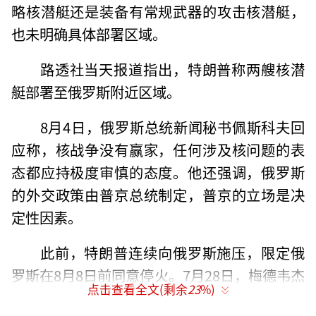
略核潜艇还是装备有常规武器的攻击核潜艇，
也未明确具体部署区域。
路透社当天报道指出，特朗普称两艘核潜
艇部署至俄罗斯附近区域。
8月4日，俄罗斯总统新闻秘书佩斯科夫回
应称，核战争没有赢家，任何涉及核问题的表
态都应持极度审慎的态度。他还强调，俄罗斯
的外交政策由普京总统制定，普京的立场是决
定性因素。
此前，特朗普连续向俄罗斯施压，限定俄
罗斯在8月8日前同意停火。7月28日，梅德韦杰
点击查看全文(剩余
23
%)
夫指责特朗普在进行“最后通牒游戏”，并提