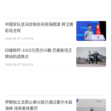
中国军队坚决反制任何闹海图谋 捍卫黄
岩岛主权
2026-08-07 17:05:06
印媒称歼-10CE引西方兴趣 巴基斯坦王
牌战机成焦点
2026-08-07 08:43:51
伊朗拟立法禁止美以船只通过霍尔木兹
海峡 违规者将重罚