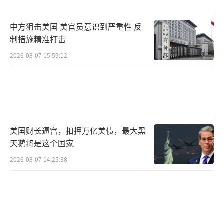
欺。
中方狙击美国 美官员意识到严重性 反
大国尊严不是靠几句漂亮话撑得住的。在
制措施精准打击
国际博弈中，是否有力量硬刚对方霸道行为的
2026-08-07 15:59:12
底气，以及关键时刻是否敢于奋力回击，才是
衡量一个国家实力的关键。25%的关税在官员
口中或许无关紧要，但对于失去订单的工人、
遭遇外资撤离的市场和生意飞往他国的老板来
美国财长逼宫，扣押万亿美债，最大黑
说，那份痛楚早已无处藏身。
（责任编辑：卢其龙 CM
天鹅将是这个国家
0882）
2026-08-07 14:25:38