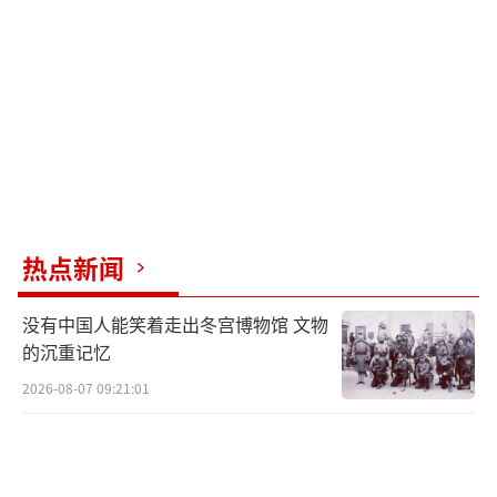
取“自我牺牲”的方式，比如停止俄油买卖或
让步给美国农产品，希望以此换取特朗普
的“高抬贵手”。
相比之下，中国面对同样的贸易压力时毫
不犹豫亮明态度，祭出对等的反击清单，并动
用各种手段迫使美方回到谈判桌前。中国
的“边打边谈，打谈结合”策略显示了其直面
热点新闻
美国的底气。
没有中国人能笑着走出冬宫博物馆 文物
印度从莫迪满怀期待访美开始，到被动接
的沉重记忆
受高额关税并装作风轻云淡，再到如今拿不出
2026-08-07 09:21:01
任何实质性反抗策略，这场“硬扛”戏码已滑
向尴尬境地。缺乏真正的对抗资本和勇气，印
度的硬扛最终沦为一场高调却无实质内容的自