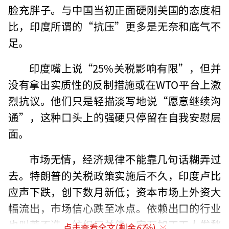
脸充胖子。与中国当初正面硬刚美国的态度相
比，印度所谓的“抗压”更多是无奈和底气不
足。
印度嘴上说“25%关税影响有限”，但并
没有拿出实质性的反制措施或在WTO平台上激
烈抗议。他们只是轻描淡写地说“愿意继续沟
通”，这种口头上的强硬只停留在自我安慰层
面。
市场无情，经济规律不能靠几句话糊弄过
去。特朗普的关税政策实施后不久，印度卢比
应声下跌，创下数月新低；资本市场上外资大
幅流出，市场信心跌至冰点。依赖出口的行业
也叫苦不迭，纺织厂关停、宝石加工工人发愁
点击查看全文(剩余
67
%)