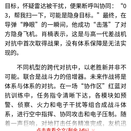
目标，怀疑雷达被干扰，便果断呼叫协同：“0
3，帮我扫一下，可能是隐身目标。”最终，在
导弹“睁眼”的一瞬间，他成功“击落”了对
方隐身飞机。肖楠表示，这是与高一代差战机
对抗中首次取得战果，没有体系保障是无法实
现的。
不同机型的跨代对抗中，以老胜新并非不
可能。联合是战斗力的倍增器。未来作战将是
体系与体系的对抗。在一场“协作区”红蓝对
抗训练中，任务指令清晰下达，各模块如预
警、侦察、火力和电子干扰等组合成战斗体
系，进行空中指挥、协同攻击和电子压制。随
着一声巨响，对地打击任务精准完成，友机迅
点击查看全文(剩余
34
%)