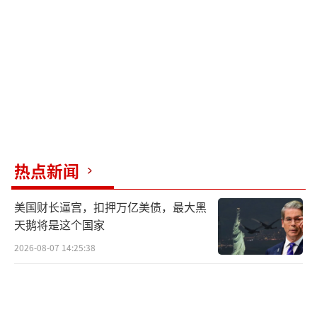
也正因如此，乌军被迫死守红军城，哪怕
明知希望渺茫，也要维持抵抗，拼到最后一兵
一卒。这种“以命搏援”的战术固然悲壮，却
也折射出乌克兰目前所面临的现实困境——战略
选择受制于外部支援的节奏，战术指挥则受限
于政治因素的掣肘。
热点新闻
可以说，当前的红军城不仅是东线战场的
焦点，更是乌克兰政治与军事博弈的交汇点。
美国财长逼宫，扣押万亿美债，最大黑
一旦失守，不仅战术层面会造成大片区域防线
天鹅将是这个国家
崩塌，更将在舆论与外交层面引发连锁反应。
2026-08-07 14:25:38
而俄军显然深谙其重要性，此番突袭红军
城并非单纯为“扩大战果”，更有通过速战速