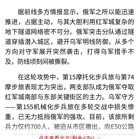
据前线多方情报显示，俄军之所以能迅速
推进，占据主动，与其大胆利用红军城复杂的
地下隧道网络密不可分。俄军突击分队通过隧
道穿插潜入城区，避开乌军明线防御，从多个
方向对守军展开突然袭击，打得乌军措手不
及，防线顷刻间被撕裂。
在这轮攻势中，第15摩托化步兵旅与第74
摩步旅表现尤为突出，两支部队成为俄军夺取
红军城南部与东部关键街区的主力。乌军守方
——第155机械化步兵旅在多轮交战中损失惨
重，已无力抵挡俄军的强攻。目前，该旅所剩
兵力仅约700人，被迫从市区撤出，向E50公路
一线及米尔诺格勒镇方向转移，试图守住乌军
点击查看全文(剩余
67
%)