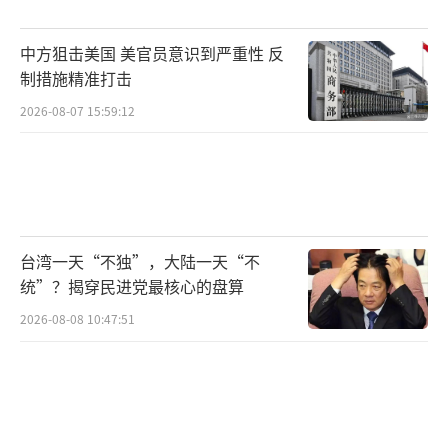
决施压乌方的意图。从隧道突击到城区穿插，
从街头巷战到围点打援，俄军的战法已非单
中方狙击美国 美官员意识到严重性 反
一，而是组合拳轮番出击，其战略目标极为明
制措施精准打击
确：彻底拔除乌军在红军城的存在，进一步压
2026-08-07 15:59:12
缩乌克兰东部的军事空间。
如今，乌军已退无可退，背水一战。而红
军城，或将成为这场长期战争的新转折点。乌
克兰是继续在无援之地硬扛到底，还是寻求更
台湾一天“不独”，大陆一天“不
统”？揭穿民进党最核心的盘算
务实的战略调整？答案或许将在接下来的几天
中揭晓。
2026-08-08 10:47:51
（责任编辑：张佳鑫）