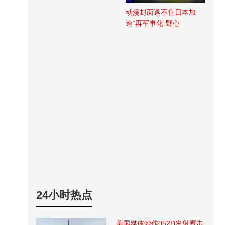
动漫封面遮不住日本加
速“再军事化”野心
24小时热点
美国媒体炒作052D发射鹰击