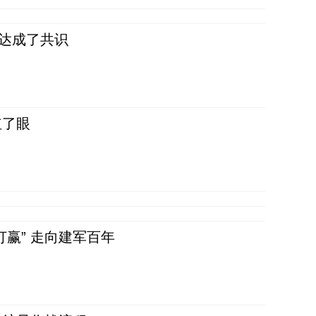
民达成了共识
红了眼
赢” 走向建军百年