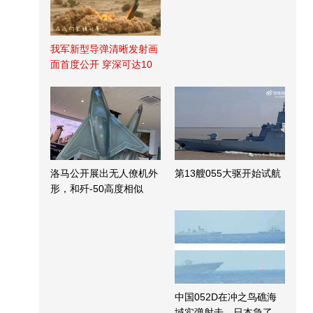
我军新型导弹清晰发射画
面首度公开 穿深可达10
米
洛马公开展出无人僚机外
第13艘055大驱开始试航
形，和歼-50高度相似
中国052D在冲之鸟礁海
域实弹射击，日本急了