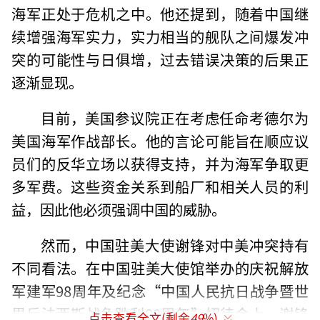
海军正处于危机之中。他还提到，随着中国继
续增强海军实力，实力相当的舰队之间爆发冲
突的可能性与日俱增，过去错误决策的后果正
逐渐显现。
目前，美国参议院正在考虑任命考德尔为
美国海军作战部长。他的言论可能旨在顺应议
员们的反华立场以获得支持，并为海军争取更
多军费。这些资金关系到船厂和相关人员的利
益，因此他必须强调中国的威胁。
然而，中国驻美大使谢锋对中美冲突持有
不同看法。在中国驻美大使馆举办的庆祝解放
军建军98周年及纪念“中国人民抗日战争暨世
界反法西斯战争胜利80周年”招待会上，谢锋
点击查看全文(剩余
49
%)