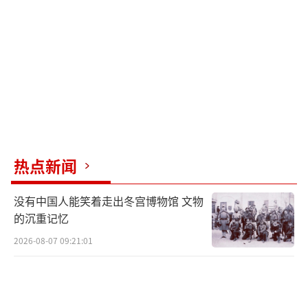
升而削弱。从产业链角度，欧盟在新能源、半
导体等领域的产业政策与美国形成协同，可能
强化本土产业链闭环，导致中国动力电池出口
成本大幅增加。从战略角度，美欧重新站在一
起，中美战略博弈或持续升级，中国可能面临
更严峻的技术封锁。
中国早有应对措施。首先，中国掌握全球8
热点新闻
0%的稀土加工能力，这对美欧军工和新能源产
业至关重要。其次，中国连续三个月减持美国
没有中国人能笑着走出冬宫博物馆 文物
国债，持仓跌破8000亿美元，对美元霸权产生
的沉重记忆
影响。最后，中国选择购买俄罗斯天然气，宁
2026-08-07 09:21:01
可不成为美国的“提款机”，俄对华供气量同
比上涨23%。
（责任编辑：卢其龙 CM0882）