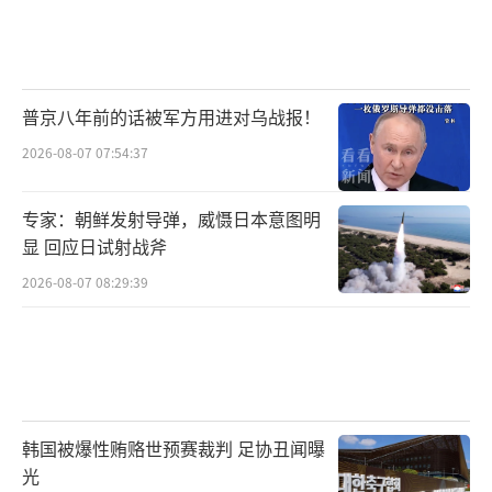
普京八年前的话被军方用进对乌战报！
2026-08-07 07:54:37
专家：朝鲜发射导弹，威慑日本意图明
显 回应日试射战斧
2026-08-07 08:29:39
韩国被爆性贿赂世预赛裁判 足协丑闻曝
光