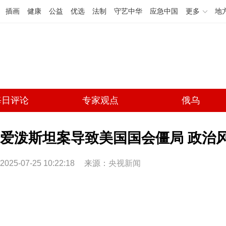
插画
健康
公益
优选
法制
守艺中华
应急中国
更多
地
每日评论
专家观点
俄乌
爱泼斯坦案导致美国国会僵局 政治
2025-07-25 10:22:18
来源：
央视新闻