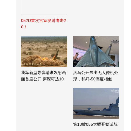
052D首次官宣发射鹰击2
0！
我军新型导弹清晰发射画
洛马公开展出无人僚机外
面首度公开 穿深可达10
形，和歼-50高度相似
米
第13艘055大驱开始试航