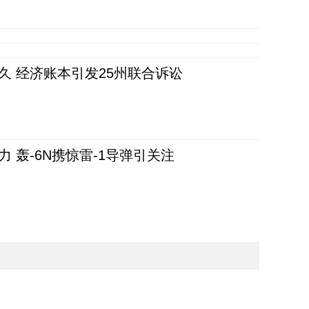
久 经济账本引发25州联合诉讼
 轰-6N携惊雷-1导弹引关注