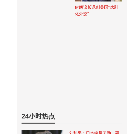
伊朗议长讽刺美国“戏剧
化外交”
24小时热点
刘和平：日本铆足了劲，要