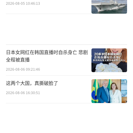
2026-08-05 10:46:13
双重危机：一是如何在议会通过立法和预算，
二是如何应对自身定位和票仓流失的更大危
机。尽管国际战略研究所的Robert Ward提醒
不应低估自民党的重组能力，但眼下的动荡无
疑预示着日本政坛和市场将迎来一段艰难时
日本女网红在韩国直播时自杀身亡 悲剧
期。
（责任编辑：卢其龙 CM0882）
全程被直播
2026-08-06 09:21:46
这两个大国，真撕破脸了
2026-08-06 16:30:51