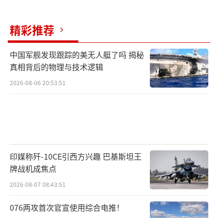
这次选举使日本自民党陷入了70年来最弱
精彩推荐
的议会地位，其在参众两院均已失去多数席
位。党内普遍认为，自民党总裁选举或将无法
中国军舰发现跟踪的美无人艇了吗 揭秘
避免。一些自民党成员私下甚至创造了“Mig
真相背后的物理与技术逻辑
a”（让石破茂走开）的说法。然而，寻找一位
2026-08-06 20:53:51
合适的继任者充满挑战，这可能让日本重陷本
世纪头十年那种五年内更换六位首相的政治混
乱局面。一位资深自民党成员表示，日本政治
已经改变，但该党还没有能够应对这种变化的
领导人。
印媒称歼-10CE引西方兴趣 巴基斯坦王
牌战机成焦点
此次选举失利不仅是石破茂个人的危机，
2026-08-07 08:43:51
也暴露了日本自民党面临的深层结构性问题。
076两攻首次官宣使用综合电推！
政治分析师Tobias Harris表示，自民党正面临