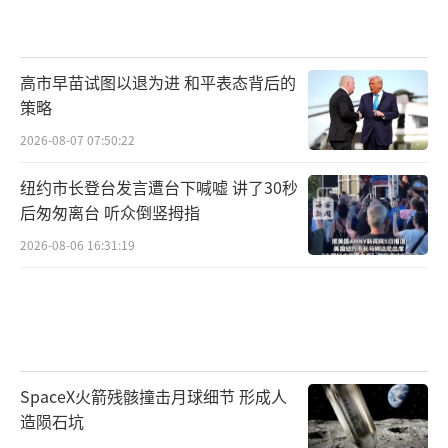
高市早苗试图以退为进 和平表态背后的
策略
2026-08-07 07:50:22
纽约市长登台发言遭台下喊嘘 讲了30秒
后匆匆离台 听众倒竖拇指
2026-08-06 16:31:19
SpaceX火箭残骸撞击月球细节 形成人
造陨石坑