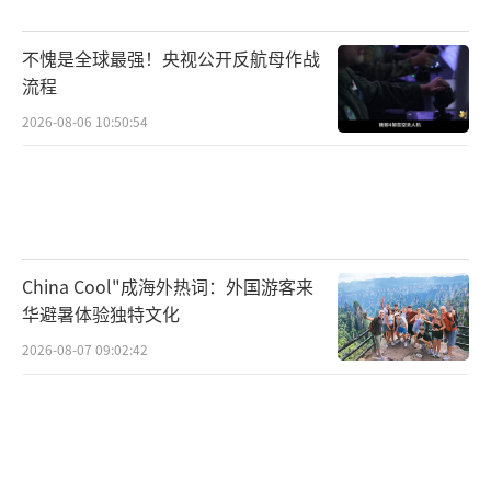
谈判中维护本国利益。ATFX Global Markets首
不愧是全球最强！央视公开反航母作战
席分析师Nick Twidale预计日本股市将出现抛
流程
售，日元整体走弱。他认为，无论是在国内还
2026-08-06 10:50:54
是贸易方面，都有大量波动性即将到来，政策
不确定性对日本股市不利。
市场的担忧与自民党内部的政治风暴相呼
应。自民党高知县支部联合会已决定向党本部
China Cool"成海外热词：外国游客来
提交申请，要求石破茂尽早辞职。党内重量级
华避暑体验独特文化
人物也纷纷施压，自民党籍众议员铃木英敬发
2026-08-07 09:02:42
文称，石破茂仍不辞职可以说是轻视选举。自
民党籍参议员若林洋平则表示，在众议院和参
议院选举中众多同胞都落选了，领导者仍不承
担责任是不可接受的。