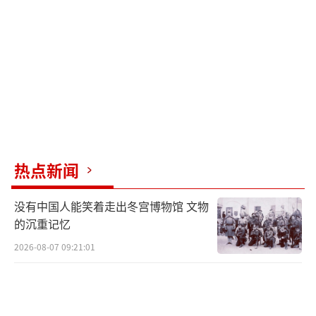
政治不确定性正削弱日本资产的全球吸引
力。Pepperstone Group Ltd.的研究策略师Dil
in Wu表示，日元、债券和股票同时下跌的“三
重打击情景仍在台面上”。她认为，投资者可
能会质疑石破茂还剩下多少政治资本来推行有
效政策。
对于日本股市而言，前景更为复杂。Vanta
热点新闻
ge Markets分析师Hebe Chen指出，虽然日元
走弱可能在短期内利好出口商，但不断加深的
没有中国人能笑着走出冬宫博物馆 文物
政治噪音有可能侵蚀更广泛的投资者信心。外
的沉重记忆
部挑战迫在眉睫，日本与美国之间紧张的贸易
2026-08-07 09:21:01
谈判仍在进行，美国总统特朗普此前表示，将
从8月1日起对日韩进口产品征收25%的关税。
分析人士担忧，一个内部动荡的政府将难以在