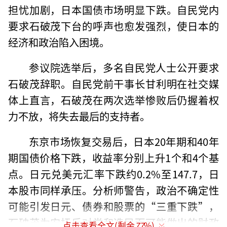
担忧加剧，日本国债市场明显下跌。自民党内
要求石破茂下台的呼声也愈发强烈，使日本的
经济和政治陷入困境。
参议院选举后，多名自民党人士公开要求
石破茂辞职。自民党前干事长甘利明在社交媒
体上直言，石破茂在两次选举惨败后仍握着权
力不放，将失去最后的支持者。
东京市场恢复交易后，日本20年期和40年
期国债价格下跌，收益率分别上升1个和4个基
点。日元兑美元汇率下跌约0.2%至147.7，日
本股市同样承压。分析师警告，政治不确定性
可能引发日元、债券和股票的“三重下跌”，
石破茂为安抚反对党和选民而可能做出的财政
点击查看全文(剩余
77
%)