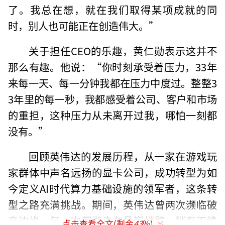
了。我总在想，就在我们取得某项成就的同
时，别人也可能正在创造伟大。”
关于担任CEO的乐趣，黄仁勋表示这并不
那么有趣。他说：“你时刻承受着压力，33年
来每一天、每一分钟我都在压力中度过。整整3
3年里的每一秒，我都感受着公司、客户和市场
的重担，这种压力从未离开过我，哪怕一刻都
没有。”
回顾英伟达的发展历程，从一家在游戏玩
家群体中声名远扬的显卡公司，成功转型为如
今定义AI时代算力基础设施的领军者，这条转
型之路充满挑战。期间，英伟达曾两次濒临破
产边缘，每一次都游走在悬崖峭壁，稍有不慎
点击查看全文(剩余
43
%)