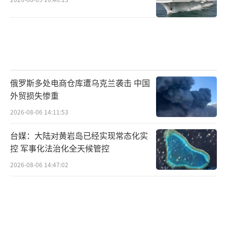
从“利益交换理论”看，特朗普的“善
意”绝非无条件的馈赠，而是精明的利益交
换。中国对此有着清醒认知——既会展现开放合
作姿态，把握机遇促进自身发展，更会坚守核
俄罗斯多处电商仓库遭乌克兰袭击 中国
心利益底线，以我为主，稳扎稳打。
外贸损失惨重
特朗普态度的180度大转变，实际上已经宣
2026-08-06 14:11:53
告了其原先对华强硬政策的破产。在中美关系
台媒：大陆对黄岩岛已经实现常态化实
这盘复杂棋局中，谁先沉不住气，谁就会先输
控 军事化法治化全天候管控
一招。而接下来的博弈，恐怕会更加精彩。
（责
2026-08-06 14:47:02
任编辑：卢其龙 CM0882）