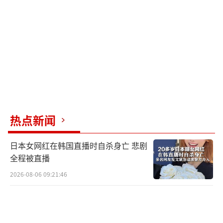
种从极限施压到热情拥抱的180度大转弯，堪称
国际关系课本上的经典案例。
特朗普转变对华态度的最新信号，就是他
在7月18日晚宴演讲中主动提到的那句话：“在
今年5.7的印巴空中冲突中，有5架印度战机被
击落。”
热点新闻
这可不是普通表态。长期以来，印度官方
和媒体极尽全力贬低中国制造的枭龙战机和巴
日本女网红在韩国直播时自杀身亡 悲剧
基斯坦装备的歼-10C性能，甚至诬蔑巴方公布
全程被直播
的5:0战果为造假。而特朗普以美国总统的权
2026-08-06 09:21:46
威，直接确认了中国战机击落包括3架法国“阵
风”在内的5架印度战机的辉煌战绩，这无疑是
为中国航空工业实力提供了最强有力的背书。