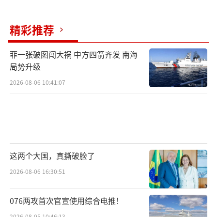
特朗普访华的意图越来越明显，无论他最
精彩推荐
终是否出现在“9·3”阅兵观礼台上，中美关
系短期缓和的趋势已经确立。从法理上说，特
菲一张破图闯大祸 中方四箭齐发 南海
朗普参加“9·3”阅兵并无不妥——二战中中
局势升级
美是实打实的盟国，共同抵御日本法西斯，同
2026-08-06 10:41:07
为战胜国领导人出席战胜日纪念活动无可厚
非。
对特朗普而言，此次访华意义重大。以推
动合作、弥合分歧的姿态高调访华并出席盛大
这两个大国，真撕破脸了
阅兵，能显著改善中美关系，为其政治议程尤
2026-08-06 16:30:51
其是2026年中期选举提供助力。而他计划携带
的庞大商业代表团，大多是对华务实派，迫切
076两攻首次官宣使用综合电推！
希望扩大在中国市场的准入。
2026-08-05 10:46:13