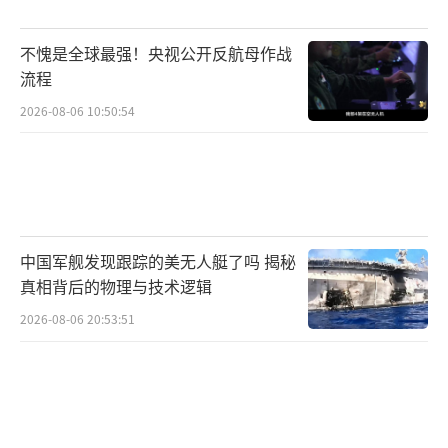
印度方面的反应可想而知。印媒集体“破
不愧是全球最强！央视公开反航母作战
防”，网民对特朗普的辱骂铺天盖地。这场空
流程
战对印度来说确实是一场惨败——5架先进战机
2026-08-06 10:50:54
被摧毁，却没有机会还击。战后，印度官方发
挥“巴拉特赢学”传统技能，不仅声称自
己“大胜”，还派出“胜利宣讲团”环游世
界。
中国军舰发现跟踪的美无人艇了吗 揭秘
现在特朗普一句话，让印度官方苦心粉饰
真相背后的物理与技术逻辑
的“军事神话”瞬间变成国际笑柄。这就像一
2026-08-06 20:53:51
个吹嘘自己打赢拳击赛的人，突然被裁判当众
揭穿实际上被KO了5次——面子往哪放？印度网
民暴怒的背后，是被戳破的“自尊心气球”在
漏气。