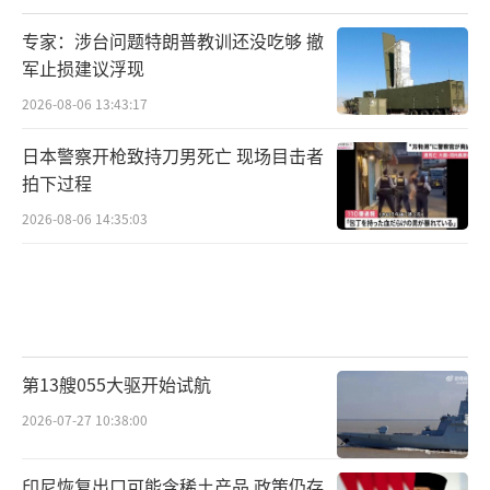
专家：涉台问题特朗普教训还没吃够 撤
军止损建议浮现
2026-08-06 13:43:17
日本警察开枪致持刀男死亡 现场目击者
拍下过程
2026-08-06 14:35:03
第13艘055大驱开始试航
2026-07-27 10:38:00
印尼恢复出口可能含稀土产品 政策仍存