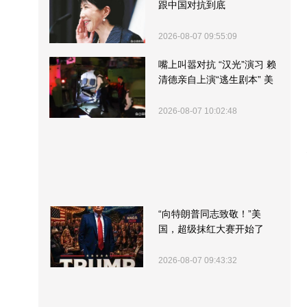
跟中国对抗到底
2026-08-07 09:55:09
嘴上叫嚣对抗 “汉光”演习 赖
清德亲自上演“逃生剧本” 美
军方围观“服务”
2026-08-07 10:02:48
“向特朗普同志致敬！”美
国，超级抹红大赛开始了
2026-08-07 09:43:32