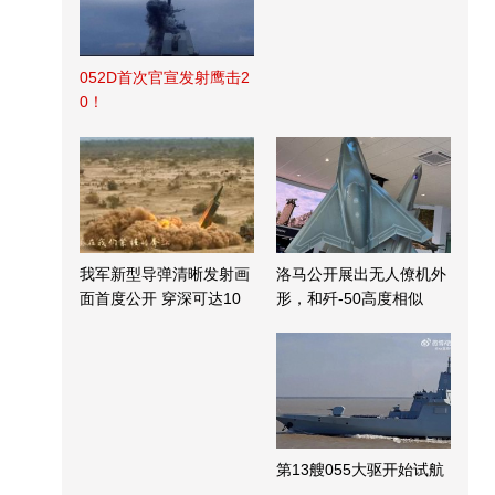
052D首次官宣发射鹰击2
0！
我军新型导弹清晰发射画
洛马公开展出无人僚机外
面首度公开 穿深可达10
形，和歼-50高度相似
米
第13艘055大驱开始试航