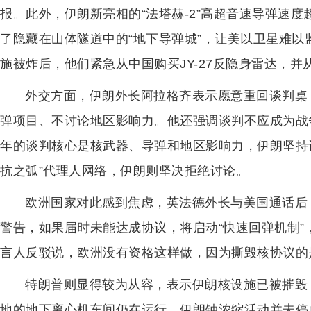
报。此外，伊朗新亮相的“法塔赫-2”高超音速导弹速度
了隐藏在山体隧道中的“地下导弹城”，让美以卫星难
施被炸后，他们紧急从中国购买JY-27反隐身雷达，并从
外交方面，伊朗外长阿拉格齐表示愿意重回谈判桌
弹项目、不讨论地区影响力。他还强调谈判不应成为战
年的谈判核心是核武器、导弹和地区影响力，伊朗坚持
抗之弧”代理人网络，伊朗则坚决拒绝讨论。
欧洲国家对此感到焦虑，英法德外长与美国通话后
警告，如果届时未能达成协议，将启动“快速回弹机制
言人反驳说，欧洲没有资格这样做，因为撕毁核协议的
特朗普则显得较为从容，表示伊朗核设施已被摧毁
地的地下离心机车间仍在运行，伊朗铀浓缩活动并未停