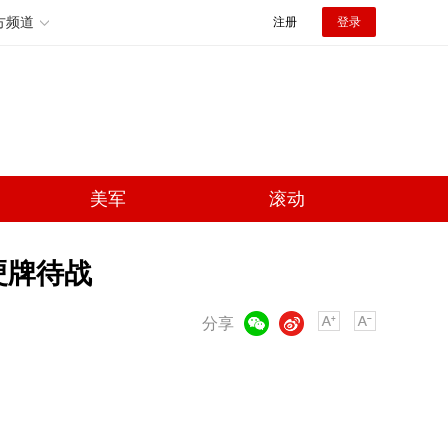
方频道
注册
登录
美军
滚动
硬牌待战
微信
微博
分享