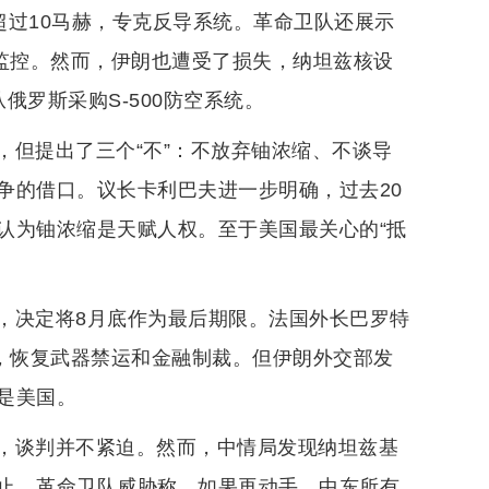
超过10马赫，专克反导系统。革命卫队还展示
以监控。然而，伊朗也遭受了损失，纳坦兹核设
俄罗斯采购S-500防空系统。
，但提出了三个“不”：不放弃铀浓缩、不谈导
争的借口。议长卡利巴夫进一步明确，过去20
认为铀浓缩是天赋人权。至于美国最关心的“抵
，决定将8月底作为最后期限。法国外长巴罗特
”，恢复武器禁运和金融制裁。但伊朗外交部发
是美国。
，谈判并不紧迫。然而，中情局发现纳坦兹基
止。革命卫队威胁称，如果再动手，中东所有