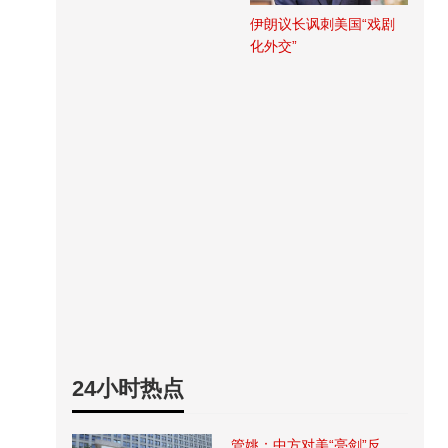
伊朗议长讽刺美国“戏剧
化外交”
24小时热点
管姚：中方对美“亮剑”反