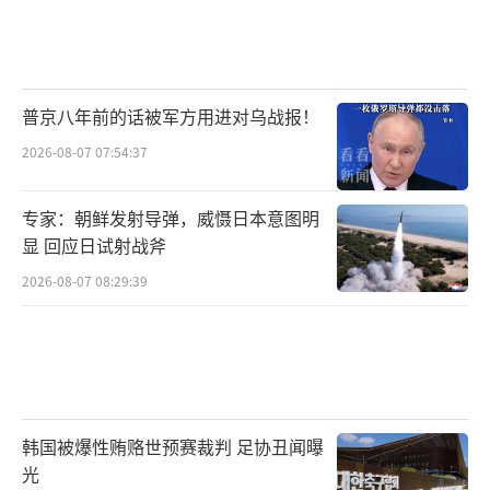
普京八年前的话被军方用进对乌战报！
2026-08-07 07:54:37
专家：朝鲜发射导弹，威慑日本意图明
显 回应日试射战斧
2026-08-07 08:29:39
韩国被爆性贿赂世预赛裁判 足协丑闻曝
光