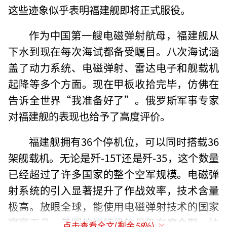
这些迹象似乎表明福建舰即将正式服役。
作为中国第一艘电磁弹射航母，福建舰从
下水到现在每次海试都备受瞩目。八次海试涵
盖了动力系统、电磁弹射、雷达电子和舰载机
起降等多个方面。现在甲板收拾完毕，仿佛在
告诉全世界“我准备好了”。俄罗斯军事专家
对福建舰的表现也给予了高度评价。
福建舰拥有36个停机位，可以同时搭载36
架舰载机。无论是歼-15T还是歼-35，这个数量
已经超过了许多国家的整个空军规模。电磁弹
射系统的引入显著提升了作战效率，技术含量
极高。放眼全球，能使用电磁弹射技术的国家
寥寥无几。美国的福特级航母仍在磨合期，法
点击查看全文(剩余
58
%)