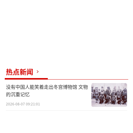
节都有可能是其服役的日子。福建舰的实战能
力令人期待。电磁弹射系统不仅能弹射重型舰
载机，还能弹射预警机和反潜机，大幅提升航
母的作战半径和持续作战能力。配合歼-35这样
的隐身舰载机，福建舰的战斗力不容忽视。
福建舰的服役不仅标志着中国海军技术的
巨大进步，更会对亚太地区的海上力量格局产
热点新闻
生重要影响。国际形势复杂多变，有了这样先
没有中国人能笑着走出冬宫博物馆 文物
进的航母，不仅能增强国家安全，也有助于地
的沉重记忆
区稳定。服役时间最有可能是八一建军节。
（责
2026-08-07 09:21:01
任编辑：张蕾 TT0001）