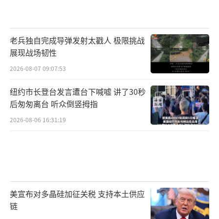
老兵独自完成导弹发射太戳人 极限挑战
展现战场韧性
2026-08-07 09:07:53
纽约市长登台发言遭台下喊嘘 讲了30秒
后匆匆离台 听众倒竖拇指
2026-08-06 16:31:19
美宣布对多晶硅加征关税 支持本土供应
链