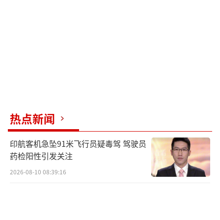
调度路线重新规划再抢出2秒……五年间，这支
队伍保障了近万架次舰载机安全起降，将再次
出动准备时间压缩近四成，创造了航母战斗力
跃升的“中国速度”。
飞行员们在驱离外机后激动溢于言表。李
灿描述保障完毕时“整个人很激动”，反复强
调着“这架舰载机是我放上去的”。东部战区
热点新闻
空军航空兵某旅年轻飞行员沈晖嘉首次战备值
班就直面外军侦察机逼近防空识别区。他与长
印航客机急坠91米飞行员疑毒驾 驾驶员
机紧急升空拦截，在语音警告无效后，长机果
药检阳性引发关注
断亮出机腹实弹，外机见状立即转向撤
2026-08-10 08:39:16
离。“第一次对峙确实紧张，但长机给了我底
气。”沈晖嘉说。