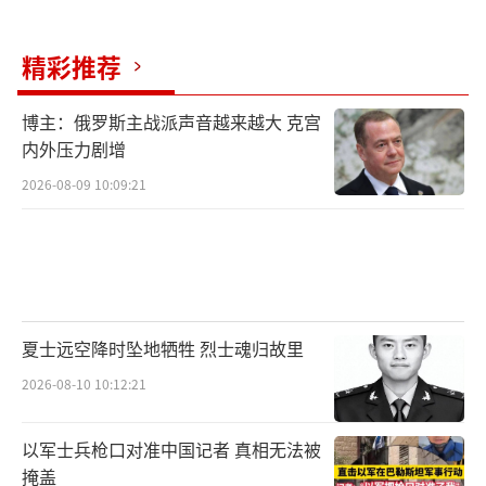
领“00后”队员处置特情时满是欣慰：“这些
精彩推荐
年轻人敢拼、肯钻，危急时刻顶得上去！”当
被问及深夜驱离外机后是否疲惫，他笑着摇
博主：俄罗斯主战派声音越来越大 克宫
头：“保障完反而更精神了——因为我们的飞机
内外压力剧增
在守护这片海天。”
（责任编辑：卢其龙 CM0882）
2026-08-09 10:09:21
夏士远空降时坠地牺牲 烈士魂归故里
2026-08-10 10:12:21
以军士兵枪口对准中国记者 真相无法被
掩盖