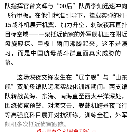
队指挥官曾文辉与“00后”队员李灿迅速冲向
飞行甲板。在他们精准引导下，挂载实弹的歼-
15战斗机展开机翼、加力升空，刺破夜幕直扑
目标空域——一架抵近侦察的外军舰机正在附近
盘旋窥探。甲板上瞬间沸腾起来，这不是演
习，而是中国航母战斗群直面真实威胁的一
幕。
这场深夜交锋发生在“辽宁舰”与“山东
舰”双航母编队远海实战化训练期间。两支编
队转战黄海、东海、南海直至西太平洋深处，
围绕侦察预警、对海突击、舰载机跨昼夜飞行
等高强度科目展开对抗研练。训练全程，外军
舰机多次抵近侦察跟踪。
点击查看全文(剩余
72
%)