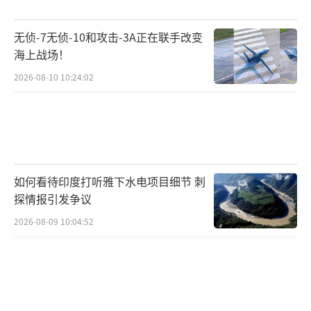
北部战区“95后”飞行员潘行宇首次战斗
起飞时心无旁骛：“我只有一个念头——不让你
无侦-7无侦-10和攻击-3A正在联手改变
往我们领海飞，必须完成使命！”外军舰机的
海上战场！
挑衅，如今已成为中国军队检验实战能力的特
2026-08-10 10:24:02
殊“磨刀石”。双航母编队指挥员高翔透露，
此次远海训练中，编队全程保持“高度戒备、
随时反应”状态，多次指挥舰载机战斗起飞，
既专业稳妥处置了特情，更将外军干扰转化为
如何看待印度打听雅下水电项目细节 刺
提升作战效能的特殊训练条件。
探情报引发争议
年轻面孔正成为中国海空防线的中坚。新
2026-08-09 10:04:52
疆军区某陆航旅的“00后”飞行员驾驶武装直
升机完成微光环境下低空突防；东部战区航空
兵部队中，90后、00后飞行员占比已超半数，
一年参与近百场实战化演训。曾文辉谈起带