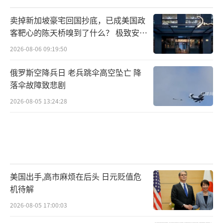
卖掉新加坡豪宅回国抄底，已成美国政
客靶心的陈天桥嗅到了什么？ 极致安全
的追寻
2026-08-06 09:19:50
俄罗斯空降兵日 老兵跳伞高空坠亡 降
落伞故障致悲剧
2026-08-05 13:24:28
美国出手,高市麻烦在后头 日元贬值危
机待解
2026-08-05 17:00:03