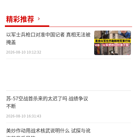
支持佩通坦的红衫军举着反对军人干政标语，
精彩推荐
而反对派黄衫军则高呼还我国家尊严。这种对
立在7月12日达到顶点：两派支持者在素万那普
以军士兵枪口对准中国记者 真相无法被
机场爆发冲突，至少12人受伤。社交媒体上的
掩盖
战争同样激烈。佩通坦的Instagram账号单日新
2026-08-10 10:12:32
增3.2万条辱骂评论，巴育的支持者则在TikTok
发起巴育回归挑战，相关视频播放量突破5000
万次。这种舆论撕裂让泰国政治陷入恶性循
环。
苏-57空战首杀来的太迟了吗 战绩争议
为泰党正孤注一掷推动修宪。7月13日，该
不断
党提交的议案要求将总理任期从4年延长至6
2026-08-10 16:31:43
年，并允许总理兼任国防部长。若通过，佩通
美炒作动用战术核武说明什么 试探与讹
坦即使被停职，仍可通过影子内阁维持影响