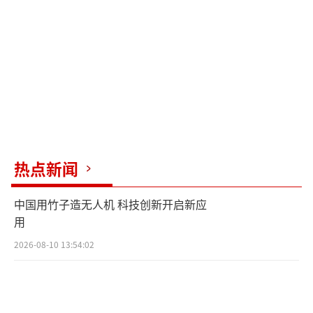
业率同比上升4.7%。佩通坦力推的赌场合法化
非但未能吸引中国游客，反而导致上半年中国
赴泰游客减少23%，旅游业收入损失超1200亿
泰铢。物价飞涨成为压垮民众的最后一根稻
草。7月12日，曼谷超市的鸡蛋价格突破每颗3
泰铢，创历史新高；曼谷至清迈的高铁票价被
曝虚高50%，引发大规模抗议。
热点新闻
7月1日曝光的佩通坦与洪森通话录音成为
压垮政府的最后一根稻草。尽管佩通坦声称通
中国用竹子造无人机 科技创新开启新应
话内容被断章取义，柬埔寨方面已恢复对泰强
用
硬立场，暂停边境贸易、驱逐泰国外交官，并
2026-08-10 13:54:02
威胁必要时攻入金边。这场外交风波直接冲击
中泰关系。7月9日，佩通坦访华期间承诺中国
游客在泰绝对安全，但中国外交部同日重申反