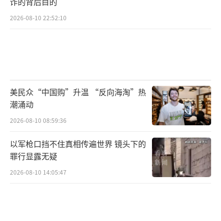
诈的背后目的
力。然而，反对党已收集到120万签名，要求启
2026-08-10 22:52:10
动弹劾佩通坦特别程序。为泰党内部也出现分
裂，副总理披拉攀公开质疑佩通坦的领导能
力，威胁必要时另组政府。
（责任编辑：卢其龙 CM088
2）
美民众“中国购”升温 “反向海淘”热
潮涌动
2026-08-10 08:59:36
以军枪口挡不住真相传遍世界 镜头下的
罪行显露无疑
2026-08-10 14:05:47