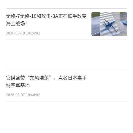
对任何形式的赌博合法化。中泰警方联合打击
无侦-7无侦-10和攻击-3A正在联手改变
跨境犯罪的合作也因赌场法案撤回陷入停滞。
海上战场！
宪法法院对佩通坦的审理已进入关键阶
2026-08-10 10:24:02
段。若法院最终认定其违宪，她将成为继父亲
他信、姑姑英拉之后，西那瓦家族第三位遭罢
免的总理。看守政府总理素里亚（军方代言
人）已开始收紧边境管控，变相削弱为泰党的
官媒盛赞“东风浩荡”，点名日本嘉手
执政基础。军方虽未直接干政，但通过经济手
纳空军基地
段施加压力。7月11日，泰国财政部宣布推迟20
2026-08-07 10:40:02
26年预算案，导致军方旗下银行、能源企业股
价暴跌。这种经济制裁手段与2014年政变前打
压他信派系的策略如出一辙。
曼谷民主纪念碑前每天都有数千人抗议。