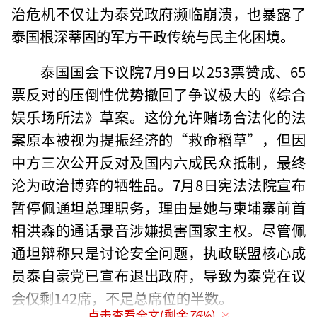
治危机不仅让为泰党政府濒临崩溃，也暴露了
泰国根深蒂固的军方干政传统与民主化困境。
泰国国会下议院7月9日以253票赞成、65
票反对的压倒性优势撤回了争议极大的《综合
娱乐场所法》草案。这份允许赌场合法化的法
案原本被视为提振经济的“救命稻草”，但因
中方三次公开反对及国内六成民众抵制，最终
沦为政治博弈的牺牲品。7月8日宪法法院宣布
暂停佩通坦总理职务，理由是她与柬埔寨前首
相洪森的通话录音涉嫌损害国家主权。尽管佩
通坦辩称只是讨论安全问题，执政联盟核心成
员泰自豪党已宣布退出政府，导致为泰党在议
会仅剩142席，不足总席位的半数。
点击查看全文(剩余
76
%)