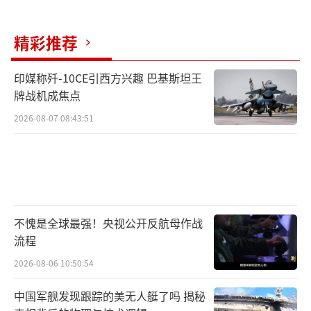
支持佩通坦的红衫军举着反对军人干政标语，
精彩推荐
而反对派黄衫军则高呼还我国家尊严。这种对
立在7月12日达到顶点：两派支持者在素万那普
印媒称歼-10CE引西方兴趣 巴基斯坦王
机场爆发冲突，至少12人受伤。社交媒体上的
牌战机成焦点
战争同样激烈。佩通坦的Instagram账号单日新
2026-08-07 08:43:51
增3.2万条辱骂评论，巴育的支持者则在TikTok
发起巴育回归挑战，相关视频播放量突破5000
万次。这种舆论撕裂让泰国政治陷入恶性循
环。
不愧是全球最强！央视公开反航母作战
为泰党正孤注一掷推动修宪。7月13日，该
流程
党提交的议案要求将总理任期从4年延长至6
2026-08-06 10:50:54
年，并允许总理兼任国防部长。若通过，佩通
中国军舰发现跟踪的美无人艇了吗 揭秘
坦即使被停职，仍可通过影子内阁维持影响