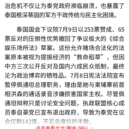
治危机不仅让为泰党政府濒临崩溃，也暴露了
泰国根深蒂固的军方干政传统与民主化困境。
泰国国会下议院7月9日以253票赞成、65
票反对的压倒性优势撤回了争议极大的《综合
娱乐场所法》草案。这份允许赌场合法化的法
案原本被视为提振经济的“救命稻草”，但因
中方三次公开反对及国内六成民众抵制，最终
沦为政治博弈的牺牲品。7月8日宪法法院宣布
暂停佩通坦总理职务，理由是她与柬埔寨前首
相洪森的通话录音涉嫌损害国家主权。尽管佩
通坦辩称只是讨论安全问题，执政联盟核心成
员泰自豪党已宣布退出政府，导致为泰党在议
会仅剩142席，不足总席位的半数。
点击查看全文(剩余
76
%)