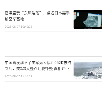
对任何形式的赌博合法化。中泰警方联合打击
官媒盛赞“东风浩荡”，点名日本嘉手
跨境犯罪的合作也因赌场法案撤回陷入停滞。
纳空军基地
宪法法院对佩通坦的审理已进入关键阶
2026-08-07 10:40:02
段。若法院最终认定其违宪，她将成为继父亲
他信、姑姑英拉之后，西那瓦家族第三位遭罢
免的总理。看守政府总理素里亚（军方代言
人）已开始收紧边境管控，变相削弱为泰党的
中国真发现不了美军无人艇？052D被拍
执政基础。军方虽未直接干政，但通过经济手
到后，美军3大疑点让我怀疑 真相并非
段施加压力。7月11日，泰国财政部宣布推迟20
如此
2026-08-07 11:46:52
26年预算案，导致军方旗下银行、能源企业股
价暴跌。这种经济制裁手段与2014年政变前打
压他信派系的策略如出一辙。
曼谷民主纪念碑前每天都有数千人抗议。