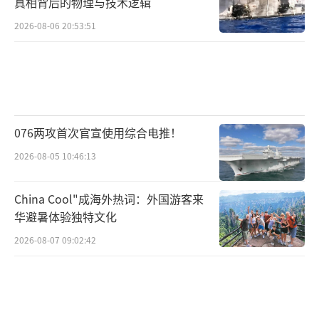
真相背后的物理与技术逻辑
力。然而，反对党已收集到120万签名，要求启
2026-08-06 20:53:51
动弹劾佩通坦特别程序。为泰党内部也出现分
裂，副总理披拉攀公开质疑佩通坦的领导能
力，威胁必要时另组政府。
（责任编辑：卢其龙 CM088
2）
076两攻首次官宣使用综合电推！
2026-08-05 10:46:13
China Cool"成海外热词：外国游客来
华避暑体验独特文化
2026-08-07 09:02:42