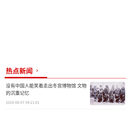
业率同比上升4.7%。佩通坦力推的赌场合法化
非但未能吸引中国游客，反而导致上半年中国
赴泰游客减少23%，旅游业收入损失超1200亿
泰铢。物价飞涨成为压垮民众的最后一根稻
草。7月12日，曼谷超市的鸡蛋价格突破每颗3
泰铢，创历史新高；曼谷至清迈的高铁票价被
曝虚高50%，引发大规模抗议。
热点新闻
7月1日曝光的佩通坦与洪森通话录音成为
压垮政府的最后一根稻草。尽管佩通坦声称通
没有中国人能笑着走出冬宫博物馆 文物
话内容被断章取义，柬埔寨方面已恢复对泰强
的沉重记忆
硬立场，暂停边境贸易、驱逐泰国外交官，并
2026-08-07 09:21:01
威胁必要时攻入金边。这场外交风波直接冲击
中泰关系。7月9日，佩通坦访华期间承诺中国
游客在泰绝对安全，但中国外交部同日重申反