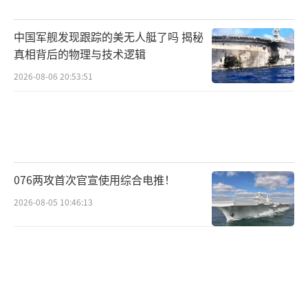
前，五角大楼暂停对乌部分军援，但特朗普很
快改变决定，批准向乌克兰提供更多防御性武
中国军舰发现跟踪的美无人艇了吗 揭秘
器。这一“乌龙事件”反映了特朗普决策风格
真相背后的物理与技术逻辑
的个人化特征。
2026-08-06 20:53:51
北约秘书长吕特表示，欧洲国家将从美国
购买武器援助乌克兰，这些武器应促使普京重
新考虑和谈问题。德国、芬兰、加拿大等多个
国家将成为军购方，为乌克兰提供支援。万青
076两攻首次官宣使用综合电推！
松认为，特朗普仅提到向乌克兰提供爱国者导
2026-08-05 10:46:13
弹系统，避免直接供应进攻性武器，表明他有
意避免承担过多责任。
实际上，这项援乌方案在特朗普胜选后便
已初具雏形。鉴于美国对乌支持政策在特朗普