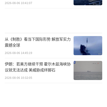
2026-08-06 10:41:07
程。北约作为协调中枢，统筹成员国的军备交
付。具体转运机制包含两种模式：欧洲国家转
售已购美制武器后补充新订单，或直接采购新
装备转交乌克兰。目前德国和挪威已确定参
与，预计至少还有4个国家将加入该计划。
从《制胜》看当下国际形势 解放军实力
震撼全球
万青松认为，美国改由向欧洲出售武器，
2026-08-06 14:45:19
旨在避免乌克兰军队遭遇更大失败。乌军能否
改变战场劣势取决于欧洲所能购买的武器数量
伊朗：若美方继续干预 霍尔木兹海峡协
以及美国军工复合体的生产能力。提倡在海外
议就无法达成 美威胁成绊脚石
采取克制军事政策的智库“国防优先”高级研
2026-08-06 10:32:05
究员詹妮弗·卡瓦纳表示，美国无限期武装乌
克兰的战略不可持续。欧洲的国防工业基础远
小于美国，新订购的武器可能需要数月甚至数