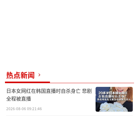
特朗普经常设定不执行的最后期限，因此
他为普京设定的50天期限是否会被执行成为关
注焦点。有美媒指出，特朗普所谓的“次级关
税”实质上是一种货币制裁手段。《华盛顿邮
报》报道，美国国会一直在制定立法，使特朗
普能够对俄罗斯能源买家实施制裁。参议员格
雷厄姆推出的新制裁法案建议对从俄罗斯购买
热点新闻
石油、天然气等商品的国家征收高达500%的关
税。对此，特朗普表示不确定是否需要这个法
日本女网红在韩国直播时自杀身亡 悲剧
案，但也不希望共和党高层浪费时间。
全程被直播
2026-08-06 09:21:46
特朗普还宣布，美国与北约当天达成了向
乌克兰运送武器的协议，包括“爱国者”防空
导弹系统在内的装备将很快运抵乌克兰。此