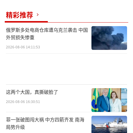
上台后可能出现不确定性，欧洲官员开始筹划
备用方案，确保乌克兰能持续获得武器支援。
精彩推荐
特朗普选择向欧洲国家而非直接向乌克兰出售
俄罗斯多处电商仓库遭乌克兰袭击 中国
武器，既规避政治风险，又能获取经济利益。
外贸损失惨重
特朗普的不满可以追溯至5月下旬。普京曾
2026-08-06 14:11:53
在与特朗普通话后承诺向美方发出“和平备忘
录”，但通话结束后一周多，美国仍未收到文
件。特朗普当时已考虑推进对莫斯科的新制
裁。6月北约会议上，军援计划得到实质性讨
这两个大国，真撕破脸了
论。泽连斯基向特朗普提交了一份武器清单，
2026-08-06 16:30:51
乌方表示需要10套新的爱国者系统来防御俄罗
斯日益增多的导弹和无人机攻击。
菲一张破图闯大祸 中方四箭齐发 南海
局势升级
过去两周，美欧官员一直在细化操作流