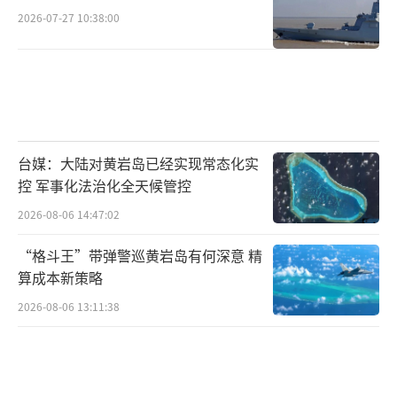
过持续数月的多方向进攻消耗乌军的有生力量
2026-07-27 10:38:00
和西方军援，乌克兰则借助无人机和敌后破坏
削弱俄罗斯军队数量、空中和炮兵优势。外界
普遍分析认为，夏季攻势结束后，俄乌之间可
能会有一个谈判的机会。
（责任编辑：于浩淙 zx0176）
台媒：大陆对黄岩岛已经实现常态化实
控 军事化法治化全天候管控
2026-08-06 14:47:02
“格斗王”带弹警巡黄岩岛有何深意 精
算成本新策略
2026-08-06 13:11:38