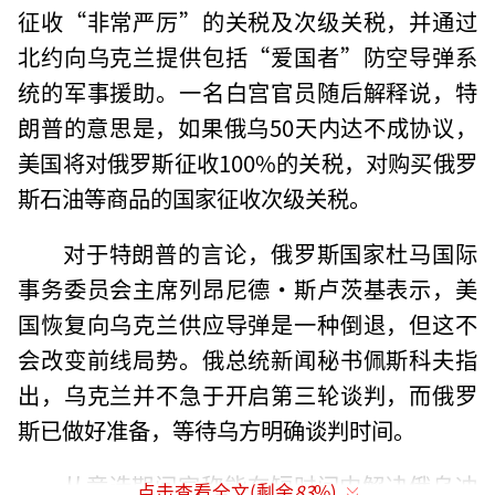
征收“非常严厉”的关税及次级关税，并通过
北约向乌克兰提供包括“爱国者”防空导弹系
统的军事援助。一名白宫官员随后解释说，特
朗普的意思是，如果俄乌50天内达不成协议，
美国将对俄罗斯征收100%的关税，对购买俄罗
斯石油等商品的国家征收次级关税。
对于特朗普的言论，俄罗斯国家杜马国际
事务委员会主席列昂尼德·斯卢茨基表示，美
国恢复向乌克兰供应导弹是一种倒退，但这不
会改变前线局势。俄总统新闻秘书佩斯科夫指
出，乌克兰并不急于开启第三轮谈判，而俄罗
斯已做好准备，等待乌方明确谈判时间。
从竞选期间宣称能在短时间内解决俄乌冲
点击查看全文(剩余
83
%)