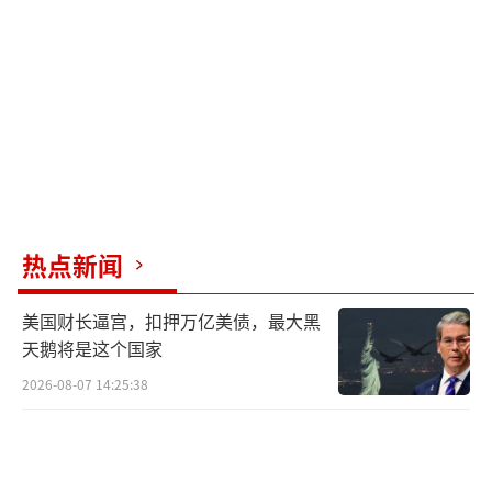
就在特朗普恼羞成怒之际，普京却在圣彼
得堡宣称：“整个乌克兰都是我们的！”《纽
约时报》披露，克里姆林宫内部弥漫乐观情
绪，普京坚信乌军防线将在未来几个月内彻底
崩溃。支撑这一判断的是俄军近期三大战果：4
月夺回库尔斯克，6月完全控制卢甘斯克；顿涅
茨克重镇康斯坦丁诺夫卡和波克罗夫斯克陷入
热点新闻
三面包围；苏梅方向集结五万大军剑指哈尔科
美国财长逼宫，扣押万亿美债，最大黑
夫。
天鹅将是这个国家
普京的底气还来自战争机器的全速运转。
2026-08-07 14:25:38
朝鲜援助成为关键变量：俄军60%炮弹（近500
万枚）和三分之一弹道导弹来自平壤，1万名朝
鲜士兵已投入库尔斯克战场，3万援军即将启