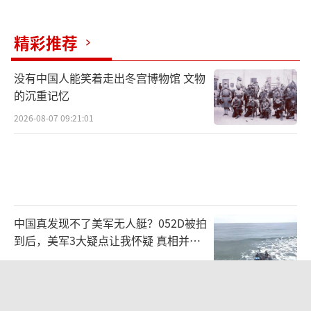
角大楼擅自停止对乌军援，《2026国防授权法
案》将年度援乌资金从3亿增至5亿美元。
精彩推荐
普京的“未来几个月胜利论”忽略三个致
没有中国人能笑着走出冬宫博物馆 文物
命陷阱：俄军执着于领土占领而非歼灭乌军有
的沉重记忆
生力量，导致2000公里战线分散兵力，这种19
2026-08-07 09:21:01
世纪“领土征服”思维使俄军陷入消耗战泥
潭；军费已占GDP的6.3%、财政支出的41%，
普京计划2026年削减军费10-15%重振民生，但
西方新制裁瞄准俄“影子船队”能源交易，釜
底抽薪；乌克兰战场韧性超预期，乌军“蛛网
中国真发现不了美军无人艇？052D被拍
到后，美军3大疑点让我怀疑 真相并非
行动”重创俄空天军，欧美情报支援令其精准
如此
2026-08-07 11:46:52
打击俄后勤节点，即便兵力不足，全民动员加
智能防御仍具杀伤力。
美国反航母新战术抄了中国的作业吗 借