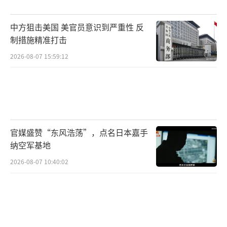
程。与此同时，俄合同兵以每月超3万人的速度
中方狙击美国 美官员意识到严重性 反
补充，无人机产能突破月产3万架——战场天平
制措施精准打击
似乎加速倾斜。
2026-08-07 15:59:12
特朗普态度突变意外激活了濒临分裂的西
方联盟。军援闸门再度开启的背后是系统性援
乌机制的重构，体现在四个方面：美国“武器
轮转”巧解困局，美向北约国家出售武器，盟
官媒盛赞“东风浩荡”，点名日本嘉手
国将库存转交乌克兰；英国闪电签署5000枚导
纳空军基地
弹大单，价值25亿英镑的防空导弹专克俄无人
2026-08-07 10:40:02
机，350枚ASRAAM导弹同步启运；法德联军浮
出水面，英法宣布组建5万人联合部队，法国牵
头30国联军计划显威慑；法律枷锁悄然收紧，
美国参议院军事委员会火速通过法案，禁止五