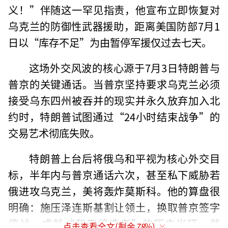
义！”伴随这一罕见指责，他宣布立即恢复对
乌克兰的防御性武器援助，距离美国防部7月1
日以“库存不足”为由暂停军援仅过去七天。
这场外交风波的核心源于7月3日特朗普与
普京的关键通话。当普京坚持要求乌克兰必须
接受乌东四州被吞并的现实并永久放弃加入北
约时，特朗普试图通过“24小时结束战争”的
交易艺术彻底失败。
特朗普上台后将俄乌和平视为核心外交目
标，半年内与普京通话六次，甚至私下威胁若
俄进攻乌克兰，美将轰炸莫斯科。他的算盘很
明确：施压泽连斯基割让领土，换取普京签字
停战，成就“和平缔造者”的历史光环。然
点击查看全文(剩余
78
%)