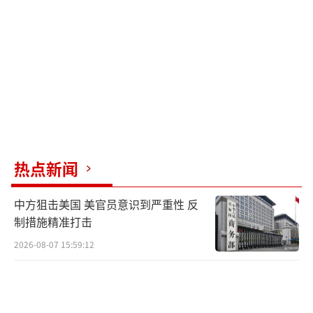
间的核谈判，并在美国参与战争期间对伊朗进
行了暗杀或定点清除活动，造成了恶劣影响。
尽管如此，伊朗仍认为与美国之间存在谈判的
可能，不愿关闭谈判渠道。
阿拉格齐还指出，伊朗与国际原子能机构
的合作并未停止，只是合作形式发生变化。根
据伊朗议会法案，伊朗与国际原子能机构的所
热点新闻
有活动和合作都将通过伊朗最高国家安全委员
会进行。伊朗将根据自身利益逐一审查、评估
中方狙击美国 美官员意识到严重性 反
并回应国际原子能机构的请求。分析认为，这
制措施精准打击
是伊朗为未来的核谈判所做的外交铺垫和准
2026-08-07 15:59:12
备。未来与国际原子能机构的合作将一事一
议，不是完全暂停合作；由于部分核设施被美
以轰炸后安全无法保证，暂时无法让核查人员