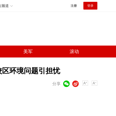
方频道
注册
登录
美军
滚动
校区环境问题引担忧
微信
微博
分享