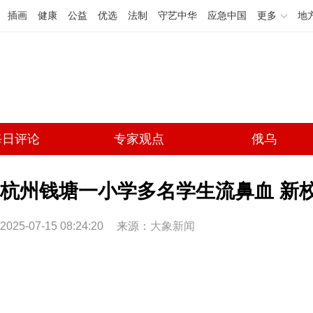
插画
健康
公益
优选
法制
守艺中华
应急中国
更多
地
每日评论
专家观点
俄乌
杭州钱塘一小学多名学生流鼻血 新
2025-07-15 08:24:20
来源：
大象新闻