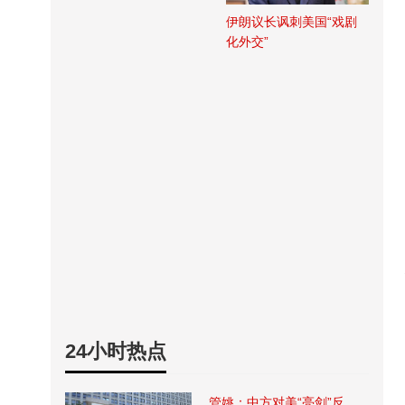
伊朗议长讽刺美国“戏剧
化外交”
24小时热点
管姚：中方对美“亮剑”反