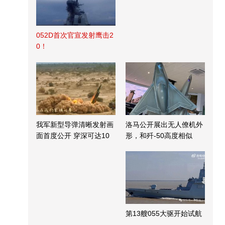
052D首次官宣发射鹰击2
0！
我军新型导弹清晰发射画
洛马公开展出无人僚机外
面首度公开 穿深可达10
形，和歼-50高度相似
米
第13艘055大驱开始试航