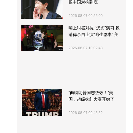
跟中国对抗到底
2026-08-07 09:55:09
嘴上叫嚣对抗 “汉光”演习 赖
清德亲自上演“逃生剧本” 美
军方围观“服务”
2026-08-07 10:02:48
“向特朗普同志致敬！”美
国，超级抹红大赛开始了
2026-08-07 09:43:32